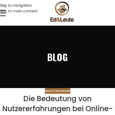
Skip to navigation
Skip to main content
BLOG
UNCATEGORIZED
Die Bedeutung von
Nutzererfahrungen bei Online-