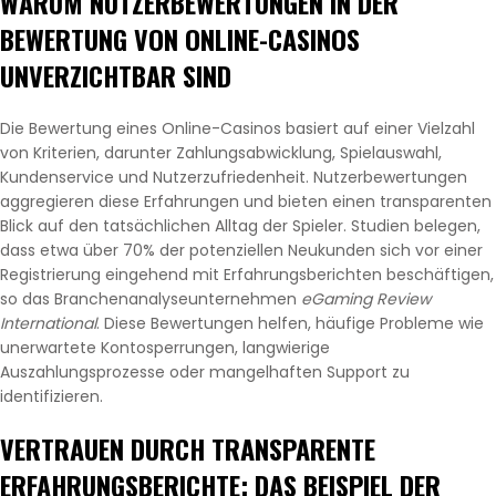
WARUM NUTZERBEWERTUNGEN IN DER
BEWERTUNG VON ONLINE-CASINOS
UNVERZICHTBAR SIND
Die Bewertung eines Online-Casinos basiert auf einer Vielzahl
von Kriterien, darunter Zahlungsabwicklung, Spielauswahl,
Kundenservice und Nutzerzufriedenheit. Nutzerbewertungen
aggregieren diese Erfahrungen und bieten einen transparenten
Blick auf den tatsächlichen Alltag der Spieler. Studien belegen,
dass etwa
über 70%
der potenziellen Neukunden sich vor einer
Registrierung eingehend mit Erfahrungsberichten beschäftigen,
so das Branchenanalyseunternehmen
eGaming Review
International
. Diese Bewertungen helfen, häufige Probleme wie
unerwartete Kontosperrungen, langwierige
Auszahlungsprozesse oder mangelhaften Support zu
identifizieren.
VERTRAUEN DURCH TRANSPARENTE
ERFAHRUNGSBERICHTE: DAS BEISPIEL DER