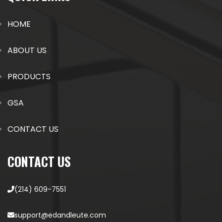
HOME
ABOUT US
PRODUCTS
GSA
CONTACT US
CONTACT US
(214) 609-7551
support@edandleute.com