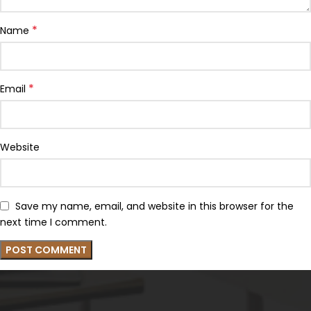
*
Name
*
Email
Website
Save my name, email, and website in this browser for the
next time I comment.