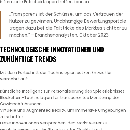
informierte Entscheidungen treffen können.
„Transparenz ist der Schlüssel, um das Vertrauen der
Nutzer zu gewinnen. Unabhängige Bewertungsportale
tragen dazu bei, die Fallstricke des Marktes sichtbar zu
machen.“ – Branchenanalysten, Oktober 2023
TECHNOLOGISCHE INNOVATIONEN UND
ZUKÜNFTIGE TRENDS
Mit dem Fortschritt der Technologien setzen Entwickler
vermehrt auf:
Künstliche Intelligenz zur Personalisierung des Spielerlebnisses
Blockchain-Technologien für transparentes Monitoring der
Gewinnabführungen
Virtuelle und Augmented Reality, um immersive Umgebungen
zu schaffen
Diese Innovationen versprechen, den Markt weiter zu
revolutionieren und die Standards für Qualität und