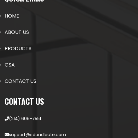
HOME
ABOUT US
PRODUCTS
GSA
CONTACT US
CONTACT US
(214) 609-7551
support@edandleute.com