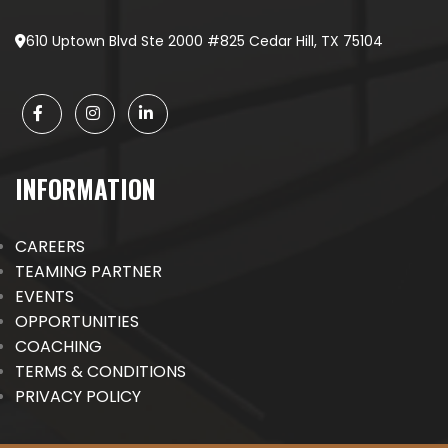
610 Uptown Blvd Ste 2000 #825 Cedar Hill, TX 75104
INFORMATION
CAREERS
TEAMING PARTNER
EVENTS
OPPORTUNITIES
COACHING
TERMS & CONDITIONS
PRIVACY POLICY