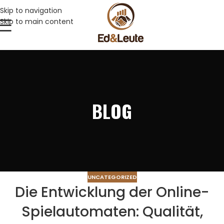
Skip to navigation
Skip to main content
BLOG
UNCATEGORIZED
Die Entwicklung der Online-
Spielautomaten: Qualität,