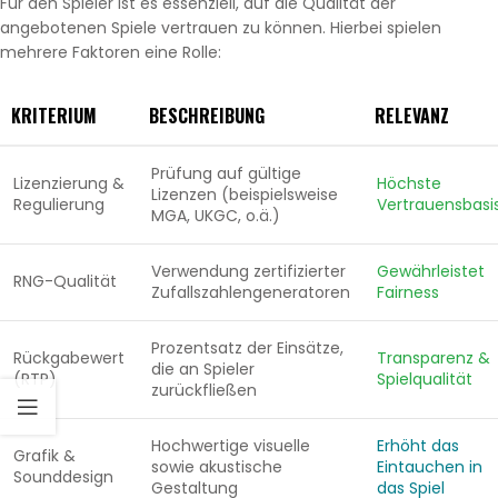
Für den Spieler ist es essenziell, auf die Qualität der
angebotenen Spiele vertrauen zu können. Hierbei spielen
mehrere Faktoren eine Rolle:
KRITERIUM
BESCHREIBUNG
RELEVANZ
Prüfung auf gültige
Lizenzierung &
Höchste
Lizenzen (beispielsweise
Regulierung
Vertrauensbasi
MGA, UKGC, o.ä.)
Verwendung zertifizierter
Gewährleistet
RNG-Qualität
Zufallszahlengeneratoren
Fairness
Prozentsatz der Einsätze,
Rückgabewert
Transparenz &
die an Spieler
(RTP)
Spielqualität
zurückfließen
Hochwertige visuelle
Erhöht das
Grafik &
sowie akustische
Eintauchen in
Sounddesign
Gestaltung
das Spiel