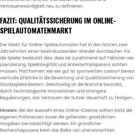
Vertrauenswürdigkeit neu zu definieren.
FAZIT: QUALITÄTSSICHERUNG IM ONLINE-
SPIELAUTOMATENMARKT
Der Markt für Online-Spielautomaten hat in den letzten zwei
Jahrzehnten einen beeindruckenden Wandel durchlaufen. Für
die Spieler bedeutet dies, dass sie zunehmend auf Faktoren wie
Lizenzierung, Spielintegrität und Anbietertransparenz achten
müssen. Plattformen wie wie gut ist sportwetten casino? bieten
wertvolle Einblicke in die Bewertung und Qualitätssicherung von
Glücksspielanbietern. Gleichzeitig ist die Branche bestrebt,
durch technologische Innovationen und strengere
Regulierungen, das Vertrauen der Nutzer dauerhaft zu festigen.
Hinweis:
Bei der Auswahl eines Online-Casinos sollten stets die
eigenen Präferenzen sowie die geltenden gesetzlichen
Vorgaben berücksichtigt werden. Ein gründlicher
Rechercheprozess kann das Risiko von unerwünschten