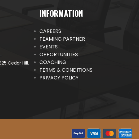
INFORMATION
CAREERS
TEAMING PARTNER
EVENTS
OPPORTUNITIES
COACHING
25 Cedar Hill,
TERMS & CONDITIONS
PRIVACY POLICY