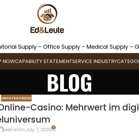
itorial Supply – Office Supply – Medical Supply –
P NOW
CAPABILITY STATEMENT
SERVICE INDUSTRY
CATEGOR
BLOG
UNCATEGORIZED
Online-Casino: Mehrwert im digi
eluniversum
0
admin
On July 7, 2025