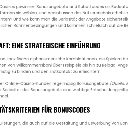
Casinos gewinnen Bonusangebote und Rabattcodes an Bedeutung
ttformen sie wählen, und beeinflussen das Nutzererlebnis erhebli
hten? Und wie kann man die Seriosität der Angebote sicherstell
rechtlichen Rahmenbedingungen und kommen schließlich auf die R
FT: EINE STRATEGISCHE EINFÜHRUNG
nd spezifische alphanumerische Kombinationen, die Spielern be
chen von Willkommensboni über Freispiele bis hin zu Reload-Ange
stig zu binden und den Erstkontakt zu erleichtern.
 der Online-Casino-Kunden regelmäßig Bonusangebote
(Quelle:
nd Seriosität des Bonusangebots eine wichtige Entscheidungshilfe
ndel.
TÄTSKRITERIEN FÜR BONUSCODES
gulierungen, die auch auf die Gestaltung und Bewerbung von B