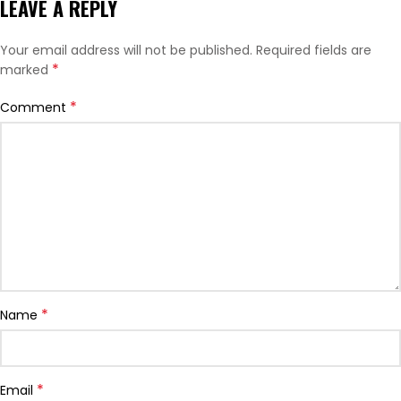
LEAVE A REPLY
Your email address will not be published.
Required fields are
*
marked
*
Comment
*
Name
*
Email