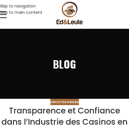
Skip to navigation
Skip to main content
BLOG
UNCATEGORIZED
Transparence et Confiance
dans l’Industrie des Casinos en