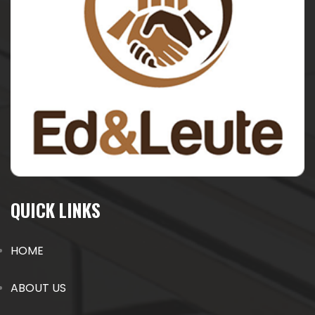
QUICK LINKS
HOME
ABOUT US