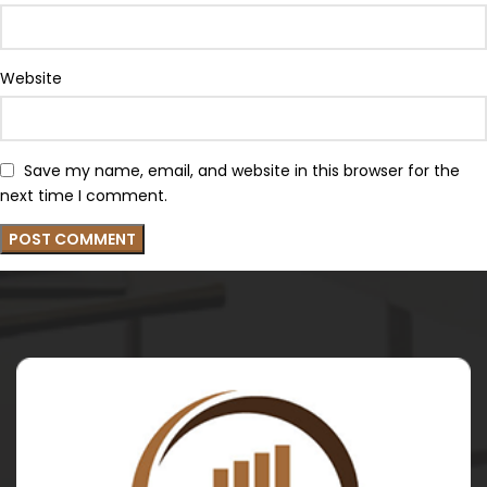
Website
Save my name, email, and website in this browser for the
next time I comment.