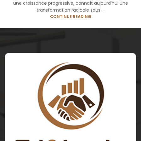
une croissance progressive, connaît aujourd'hui une
transformation radicale sous ...
CONTINUE READING