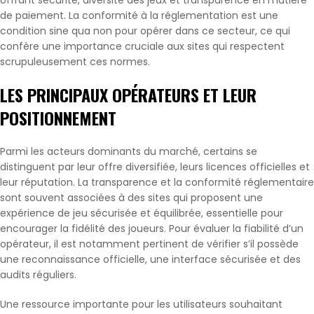
de paiement. La conformité à la réglementation est une
condition sine qua non pour opérer dans ce secteur, ce qui
confère une importance cruciale aux sites qui respectent
scrupuleusement ces normes.
LES PRINCIPAUX OPÉRATEURS ET LEUR
POSITIONNEMENT
Parmi les acteurs dominants du marché, certains se
distinguent par leur offre diversifiée, leurs licences officielles et
leur réputation. La transparence et la conformité réglementaire
sont souvent associées à des sites qui proposent une
expérience de jeu sécurisée et équilibrée, essentielle pour
encourager la fidélité des joueurs. Pour évaluer la fiabilité d’un
opérateur, il est notamment pertinent de vérifier s’il possède
une reconnaissance officielle, une interface sécurisée et des
audits réguliers.
Une ressource importante pour les utilisateurs souhaitant