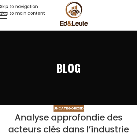
Skip to navigation
Skip to main content
BLOG
UNCATEGORIZED
Analyse approfondie des
acteurs clés dans l’industrie