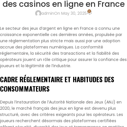
des casinos en ligne en France
0
admin
On May 30, 2025
Le secteur des jeux d’argent en ligne en France a connu une
croissance exponentielle ces dernières années, propulsée par
une réglementation plus stricte mais aussi par une adoption
accrue des plateformes numériques. La conformité
réglementaire, la sécurité des transactions et la fiabilité des
opérateurs jouent un rôle critique pour assurer la confiance des
joueurs et la légitimité de l’industrie.
CADRE RÉGLEMENTAIRE ET HABITUDES DES
CONSOMMATEURS
Depuis l’instauration de l’Autorité Nationale des Jeux (ANJ) en
2020, le marché français des jeux en ligne est devenu plus
structuré, avec des critères exigeants pour les opérateurs. Les
joueurs recherchent désormais des plateformes certifiées
offrant sécurité, diversité des jeux et transparence en matière