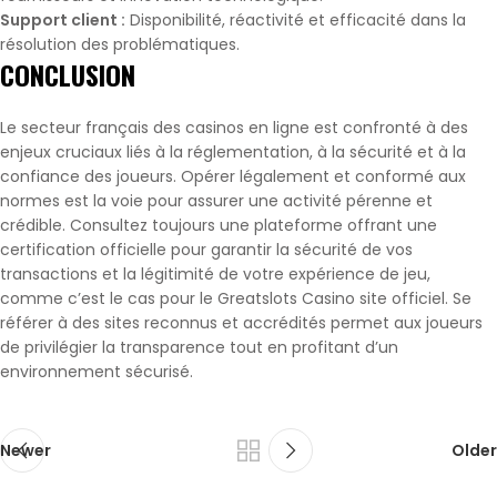
Support client :
Disponibilité, réactivité et efficacité dans la
résolution des problématiques.
CONCLUSION
Le secteur français des casinos en ligne est confronté à des
enjeux cruciaux liés à la réglementation, à la sécurité et à la
confiance des joueurs. Opérer légalement et conformé aux
normes est la voie pour assurer une activité pérenne et
crédible. Consultez toujours une plateforme offrant une
certification officielle pour garantir la sécurité de vos
transactions et la légitimité de votre expérience de jeu,
comme c’est le cas pour le Greatslots Casino site officiel. Se
référer à des sites reconnus et accrédités permet aux joueurs
de privilégier la transparence tout en profitant d’un
environnement sécurisé.
Newer
Older