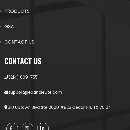
PRODUCTS
GSA
CONTACT US
CONTACT US
(214) 609-7551
support@edandleute.com
610 Uptown Blvd Ste 2000 #825 Cedar Hill, TX 75104