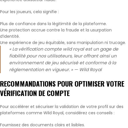
Pour les joueurs, cela signifie :
Plus de confiance dans la légitimité de la plateforme.
Une protection accrue contre la fraude et la usurpation
d’identité.
Une expérience de jeu équitable, sans manipulation ni trucage.
« La vérification compte wild royal est un gage de
fiabilité pour nos utilisateurs, leur offrant ainsi un
environnement de jeu sécurisé et conforme à la
réglementation en vigueur. » — Wild Royal
RECOMMANDATIONS POUR OPTIMISER VOTRE
VÉRIFICATION DE COMPTE
Pour accélérer et sécuriser la validation de votre profil sur des
plateformes comme Wild Royal, considérez ces conseils :
Fournissez des documents clairs et lisibles.