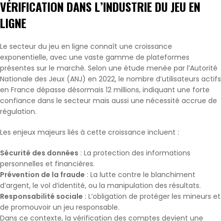
VÉRIFICATION DANS L’INDUSTRIE DU JEU EN
LIGNE
Le secteur du jeu en ligne connaît une croissance
exponentielle, avec une vaste gamme de plateformes
présentes sur le marché. Selon une étude menée par l’Autorité
Nationale des Jeux (ANJ) en 2022, le nombre d’utilisateurs actifs
en France dépasse désormais 12 millions, indiquant une forte
confiance dans le secteur mais aussi une nécessité accrue de
régulation.
Les enjeux majeurs liés à cette croissance incluent :
Sécurité des données
: La protection des informations
personnelles et financières.
Prévention de la fraude
: La lutte contre le blanchiment
d’argent, le vol d’identité, ou la manipulation des résultats.
Responsabilité sociale
: L’obligation de protéger les mineurs et
de promouvoir un jeu responsable.
Dans ce contexte, la vérification des comptes devient une