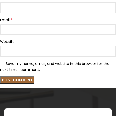
*
Email
Website
Save my name, email, and website in this browser for the
next time I comment.