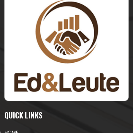
QUICK LINKS
HOME