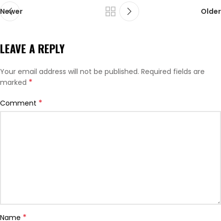
Newer
Older
LEAVE A REPLY
Your email address will not be published.
Required fields are
*
marked
*
Comment
*
Name