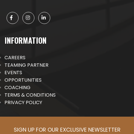
INFORMATION
CAREERS
TEAMING PARTNER
EVENTS
OPPORTUNITIES
COACHING
TERMS & CONDITIONS
PRIVACY POLICY
SIGN UP FOR OUR EXCLUSIVE NEWSLETTER