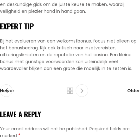
en deskundige gids om de juiste keuze te maken, waarbij
veiligheid en plezier hand in hand gaan.
EXPERT TIP
Bij het evalueren van een welkomstbonus, focus niet alleen op
het bonusbedrag. Kijk ook kritisch naar inzetvereisten,
uitkeringslimieten en de reputatie van het casino. Een kleine
bonus met gunstige voorwaarden kan uiteindelijk veel
waardevoller blijken dan een grote die moeilijk in te zetten is.
Newer
Older
LEAVE A REPLY
Your email address will not be published.
Required fields are
*
marked