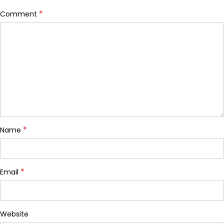
*
Comment
*
Name
*
Email
Website