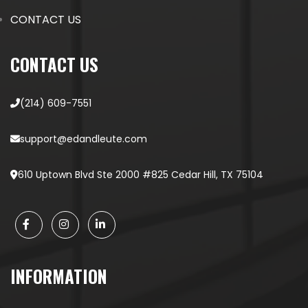
CONTACT US
CONTACT US
(214) 609-7551
support@edandleute.com
610 Uptown Blvd Ste 2000 #825 Cedar Hill, TX 75104
INFORMATION