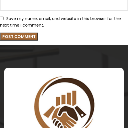
Save my name, email, and website in this browser for the
next time I comment.