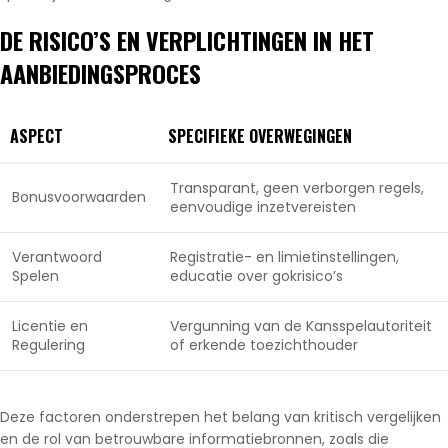
DE RISICO’S EN VERPLICHTINGEN IN HET
AANBIEDINGSPROCES
ASPECT
SPECIFIEKE OVERWEGINGEN
Transparant, geen verborgen regels,
Bonusvoorwaarden
eenvoudige inzetvereisten
Verantwoord
Registratie- en limietinstellingen,
Spelen
educatie over gokrisico’s
Licentie en
Vergunning van de Kansspelautoriteit
Regulering
of erkende toezichthouder
Deze factoren onderstrepen het belang van kritisch vergelijken
en de rol van betrouwbare informatiebronnen, zoals die