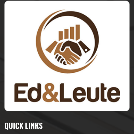
QUICK LINKS