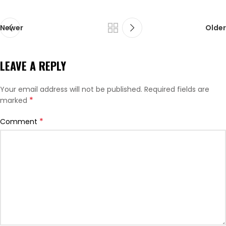
Newer
Older
LEAVE A REPLY
Your email address will not be published.
Required fields are
*
marked
*
Comment