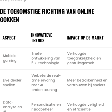
DE TOEKOMSTIGE RICHTING VAN ONLINE
GOKKEN
INNOVATIEVE
ASPECT
IMPACT OP DE MARKT
TRENDS
Snelle
Verhoogde
Mobiele
ontwikkeling van
toegankelijkheid en
gaming
5G-technologie
gebruiksgemak
Verbeterde real-
Live dealer
time ervaring
Meer betrokkenheid en
spellen
met AI-
vertrouwen bij spelers
ondersteuning
Data-
Personalisatie en
Verhoogde veiligheid
analyse en
risicobeheer
en efficiëntie
AI