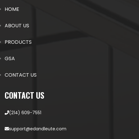
HOME
ABOUT US
PRODUCTS
GSA
CONTACT US
CONTACT US
(214) 609-7551
support@edandleute.com