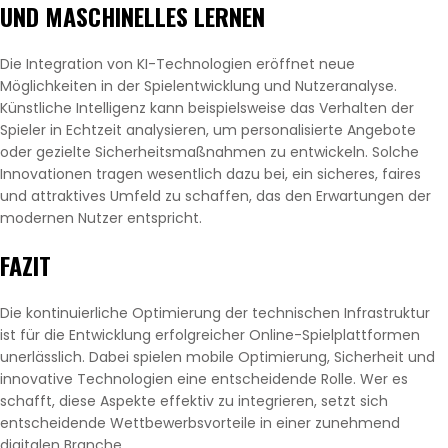
UND MASCHINELLES LERNEN
Die Integration von KI-Technologien eröffnet neue
Möglichkeiten in der Spielentwicklung und Nutzeranalyse.
Künstliche Intelligenz kann beispielsweise das Verhalten der
Spieler in Echtzeit analysieren, um personalisierte Angebote
oder gezielte Sicherheitsmaßnahmen zu entwickeln. Solche
Innovationen tragen wesentlich dazu bei, ein sicheres, faires
und attraktives Umfeld zu schaffen, das den Erwartungen der
modernen Nutzer entspricht.
FAZIT
Die kontinuierliche Optimierung der technischen Infrastruktur
ist für die Entwicklung erfolgreicher Online-Spielplattformen
unerlässlich. Dabei spielen mobile Optimierung, Sicherheit und
innovative Technologien eine entscheidende Rolle. Wer es
schafft, diese Aspekte effektiv zu integrieren, setzt sich
entscheidende Wettbewerbsvorteile in einer zunehmend
digitalen Branche.