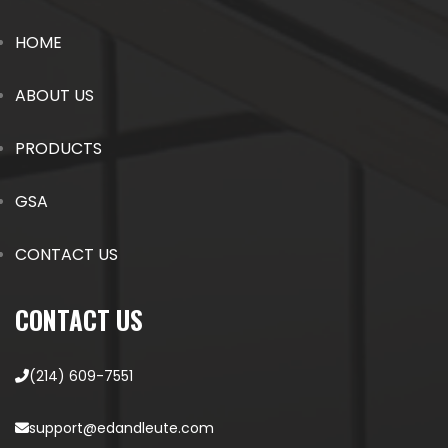
HOME
ABOUT US
PRODUCTS
GSA
CONTACT US
CONTACT US
(214) 609-7551
support@edandleute.com