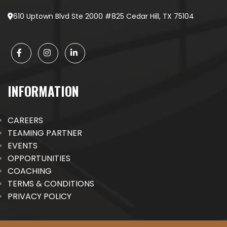
610 Uptown Blvd Ste 2000 #825 Cedar Hill, TX 75104
INFORMATION
CAREERS
TEAMING PARTNER
EVENTS
OPPORTUNITIES
COACHING
TERMS & CONDITIONS
PRIVACY POLICY