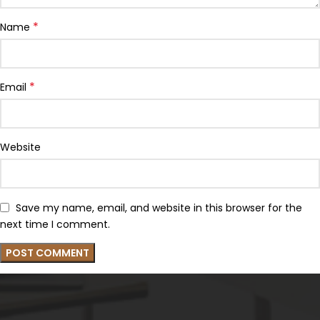
*
Name
*
Email
Website
Save my name, email, and website in this browser for the
next time I comment.