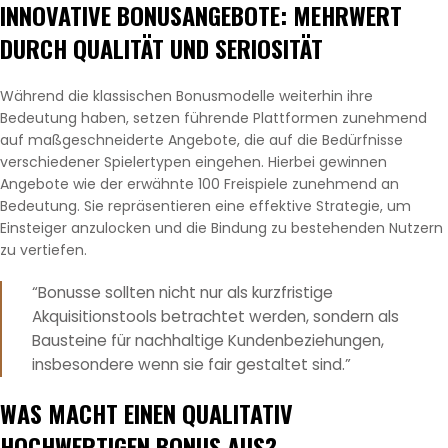
INNOVATIVE BONUSANGEBOTE: MEHRWERT
DURCH QUALITÄT UND SERIOSITÄT
Während die klassischen Bonusmodelle weiterhin ihre
Bedeutung haben, setzen führende Plattformen zunehmend
auf maßgeschneiderte Angebote, die auf die Bedürfnisse
verschiedener Spielertypen eingehen. Hierbei gewinnen
Angebote wie der erwähnte 100 Freispiele zunehmend an
Bedeutung. Sie repräsentieren eine effektive Strategie, um
Einsteiger anzulocken und die Bindung zu bestehenden Nutzern
zu vertiefen.
“Bonusse sollten nicht nur als kurzfristige
Akquisitionstools betrachtet werden, sondern als
Bausteine für nachhaltige Kundenbeziehungen,
insbesondere wenn sie fair gestaltet sind.”
WAS MACHT EINEN QUALITATIV
HOCHWERTIGEN BONUS AUS?