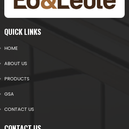
QUICK LINKS
HOME
ABOUT US
PRODUCTS
GSA
CONTACT US
CONTACT US