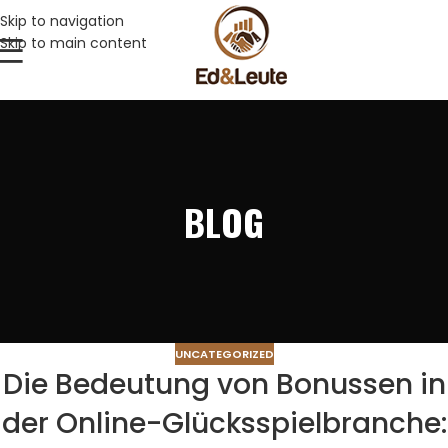
Skip to navigation
Skip to main content
BLOG
UNCATEGORIZED
Die Bedeutung von Bonussen in
der Online-Glücksspielbranche: