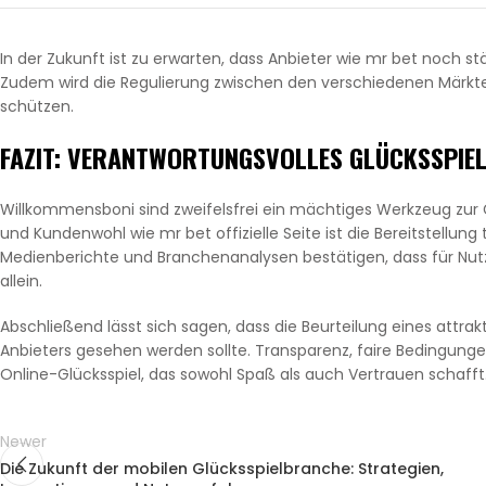
In der Zukunft ist zu erwarten, dass Anbieter wie mr bet noch 
Zudem wird die Regulierung zwischen den verschiedenen Märkten 
schützen.
FAZIT: VERANTWORTUNGSVOLLES GLÜCKSSPIEL
Willkommensboni sind zweifelsfrei ein mächtiges Werkzeug zur
und Kundenwohl wie mr bet offizielle Seite ist die Bereitstellung 
Medienberichte und Branchenanalysen bestätigen, dass für Nut
allein.
Abschließend lässt sich sagen, dass die Beurteilung eines att
Anbieters gesehen werden sollte. Transparenz, faire Bedingunge
Online-Glücksspiel, das sowohl Spaß als auch Vertrauen schafft
Newer
Die Zukunft der mobilen Glücksspielbranche: Strategien,