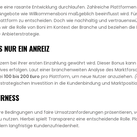
he eine rasante Entwicklung durchlaufen. Zahlreiche Plattformen
 Angebote wie Willkommensboni maßgeblich beeinflusst wird. Für
Plattform zu entscheiden. Doch wie nachhaltig und vertrauenswü
ir die Rolle von Boni im Kontext der Branche und beziehen die
e Anbieterstrategie.
 NUR EIN ANREIZ
ern bei ihrer ersten Einzahlung gewährt wird. Dieser Bonus kann
ves erfolgen. Laut einer branchenweiten Analyse des Marktfors
ei
100 bis 200 Euro
pro Plattform, um neue Nutzer anzuziehen.
(
er strategischen Investition in die Kundenbindung und Marktpositi
IRNESS
 klare Bedingungen und faire Umsatzanforderungen präsentieren, 
 nutzen. Hierbei spielt Transparenz eine entscheidende Rolle. Pl
rn langfristige Kundenzufriedenheit.