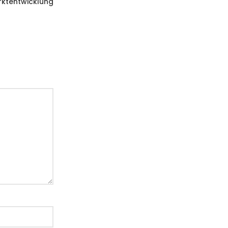
ktentwicklung