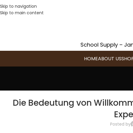
Skip to navigation
Skip to main content
School Supply – Jan
HOME
ABOUT US
SHO
Die Bedeutung von Willkomme
Expe
Posted by