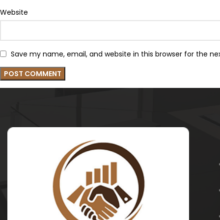
Website
Save my name, email, and website in this browser for the n