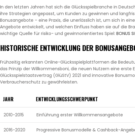
In den letzten Jahren hat sich die Glücksspielbranche in Deuts
ihre Strategien angepasst, um Kunden zu gewinnen und langfristi
Bonusangebote – eine Praxis, die unerlässlich ist, um sich in
Angebote entwickelt, und welchen Einfluss haben sie auf die Branc
wichtige Quelle für risiko- und gewinnorientiertes Spiel:
BONUS S
HISTORISCHE ENTWICKLUNG DER BONUSANGEB
Frühzeitig erkannten Online-Glücksspielplattformen die Bedeut
das Prinzip der Willkommensboni, die neuen Nutzern eine erste 
Glücksspielstaatsvertrag (GlüStV) 2021 sind innovative Bonus
Verbraucherschutz zu gewährleisten.
JAHR
ENTWICKLUNGSSCHWERPUNKT
2010-2015
Einführung erster Willkommensangebote
2016-2020
Progressive Bonusmodelle & Cashback-Angeb