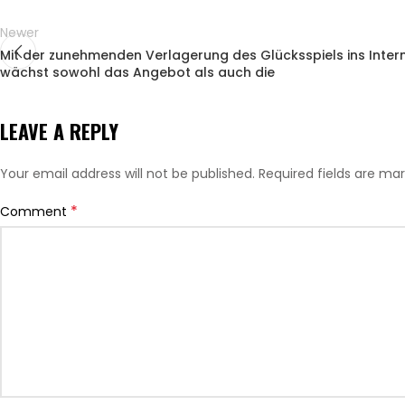
Newer
Mit der zunehmenden Verlagerung des Glücksspiels ins Inter
wächst sowohl das Angebot als auch die
LEAVE A REPLY
Your email address will not be published.
Required fields are ma
*
Comment