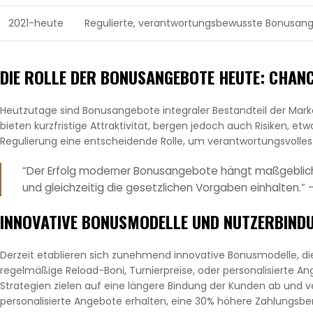
2021-heute
Regulierte, verantwortungsbewusste Bonusan
DIE ROLLE DER BONUSANGEBOTE HEUTE: CHA
Heutzutage sind Bonusangebote integraler Bestandteil der Mark
bieten kurzfristige Attraktivität, bergen jedoch auch Risiken, et
Regulierung eine entscheidende Rolle, um verantwortungsvolles 
“Der Erfolg moderner Bonusangebote hängt maßgeblich 
und gleichzeitig die gesetzlichen Vorgaben einhalten.” 
INNOVATIVE BONUSMODELLE UND NUTZERBIND
Derzeit etablieren sich zunehmend innovative Bonusmodelle, di
regelmäßige Reload-Boni, Turnierpreise, oder personalisierte An
Strategien zielen auf eine längere Bindung der Kunden ab und ver
personalisierte Angebote erhalten, eine 30% höhere Zahlungsbe