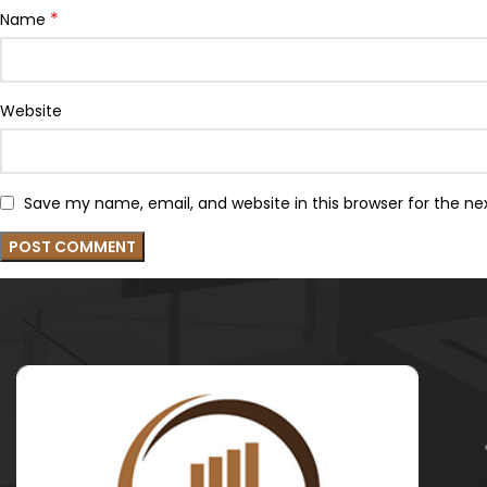
*
Name
Website
Save my name, email, and website in this browser for the n