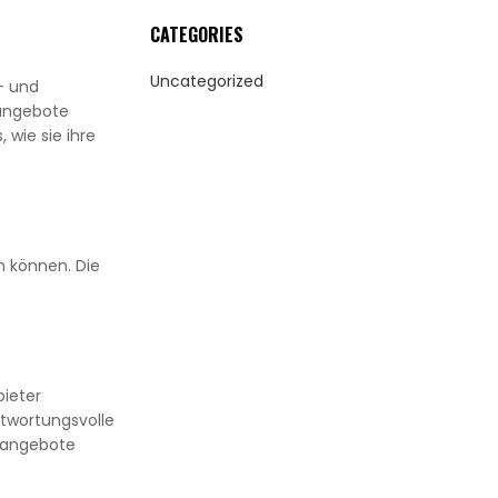
CATEGORIES
Uncategorized
- und
sangebote
 wie sie ihre
en können. Die
bieter
ntwortungsvolle
usangebote