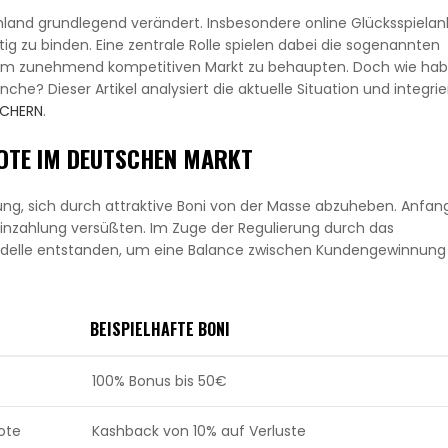
chland grundlegend verändert. Insbesondere online Glücksspiela
g zu binden. Eine zentrale Rolle spielen dabei die sogenannten
 einem zunehmend kompetitiven Markt zu behaupten. Doch wie hab
he? Dieser Artikel analysiert die aktuelle Situation und integrie
ICHERN
.
OTE IM DEUTSCHEN MARKT
ung, sich durch attraktive Boni von der Masse abzuheben. Anfan
Einzahlung versüßten. Im Zuge der Regulierung durch das
modelle entstanden, um eine Balance zwischen Kundengewinnung
BEISPIELHAFTE BONI
100% Bonus bis 50€
ote
Kashback von 10% auf Verluste