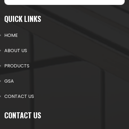
QUICK LINKS
HOME
ABOUT US
PRODUCTS
GSA
CONTACT US
CONTACT US