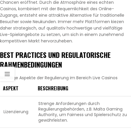
Chancen eröffnet. Durch die Atmosphäre eines echten
Casinos, kombiniert mit der Bequemlichkeit des Online-
Zugangs, entsteht eine attraktive Alternative für traditionelle
Besucher sowie Neukunden. Immer mehr Plattformen kiezen
daher strategisch, auf qualitativ hochwertige und vielfältige
Live-Spielangebote zu setzen, um sich in einem zunehmend
kompetitiven Markt hervorzuheben.
BEST PRACTICES UND REGULATORISCHE
RAHMENBEDINGUNGEN
Wichtige Aspekte der Regulierung im Bereich Live Casinos
ASPEKT
BESCHREIBUNG
Strenge Anforderungen durch
Regulierungsbehörden, z.B. Malta Gaming
Lizenzierung
Authority, um Fairness und Spielerschutz zu
gewährleisten.