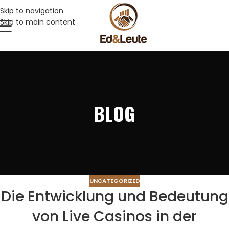
Skip to navigation
Skip to main content
BLOG
UNCATEGORIZED
Die Entwicklung und Bedeutung
von Live Casinos in der