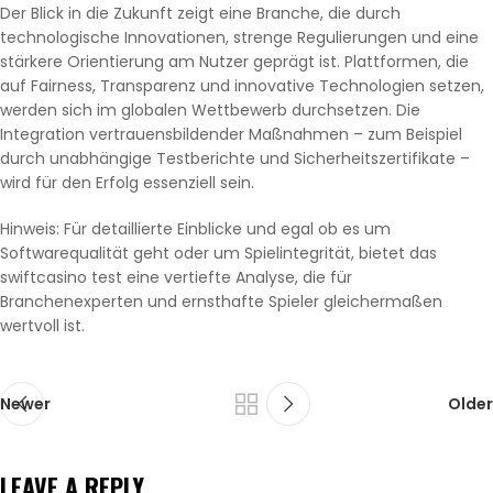
Der Blick in die Zukunft zeigt eine Branche, die durch
technologische Innovationen, strenge Regulierungen und eine
stärkere Orientierung am Nutzer geprägt ist. Plattformen, die
auf Fairness, Transparenz und innovative Technologien setzen,
werden sich im globalen Wettbewerb durchsetzen. Die
Integration vertrauensbildender Maßnahmen – zum Beispiel
durch unabhängige Testberichte und Sicherheitszertifikate –
wird für den Erfolg essenziell sein.
Hinweis: Für detaillierte Einblicke und egal ob es um
Softwarequalität geht oder um Spielintegrität, bietet das
swiftcasino test eine vertiefte Analyse, die für
Branchenexperten und ernsthafte Spieler gleichermaßen
wertvoll ist.
Newer
Older
LEAVE A REPLY