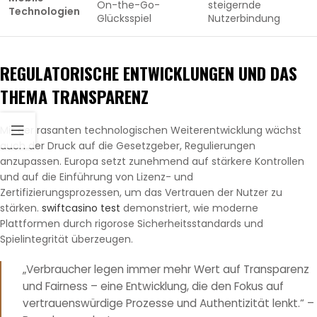
On-the-Go-
steigernde
Technologien
Glücksspiel
Nutzerbindung
REGULATORISCHE ENTWICKLUNGEN UND DAS
THEMA TRANSPARENZ
Mit der rasanten technologischen Weiterentwicklung wächst
auch der Druck auf die Gesetzgeber, Regulierungen
anzupassen. Europa setzt zunehmend auf stärkere Kontrollen
und auf die Einführung von Lizenz- und
Zertifizierungsprozessen, um das Vertrauen der Nutzer zu
stärken.
swiftcasino test
demonstriert, wie moderne
Plattformen durch rigorose Sicherheitsstandards und
Spielintegrität überzeugen.
„Verbraucher legen immer mehr Wert auf Transparenz
und Fairness – eine Entwicklung, die den Fokus auf
vertrauenswürdige Prozesse und Authentizität lenkt.“ –