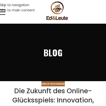
Skip to navigation
Skip to main content
BLOG
UNCATEGORIZED
Die Zukunft des Online-
Glücksspiels: Innovation,