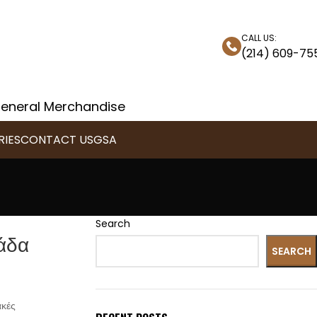
CALL US:
(214) 609-75
 General Merchandise
IES
CONTACT US
GSA
Search
λάδα
SEARCH
ακές