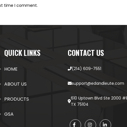
ext time I comment.
QUICK LINKS
CONTACT US
HOME
(214) 609-7551
support@edandleute.com
ABOUT US
610 Uptown Blvd Ste 2000 #8
PRODUCTS
TX 75104
GSA