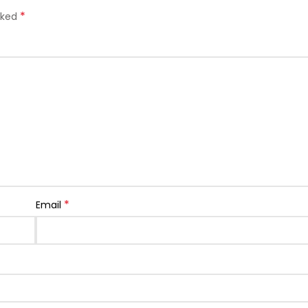
*
rked
*
Email