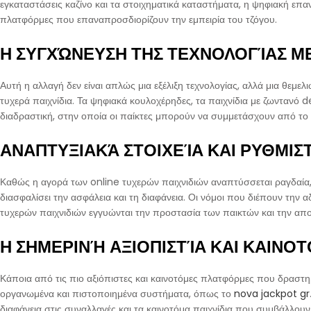
εγκαταστάσεις καζίνο και τα στοιχηματικά καταστήματα, η ψηφιακή επαν
πλατφόρμες που επαναπροσδιορίζουν την εμπειρία του τζόγου.
Η ΣΥΓΧΏΝΕΥΣΗ ΤΗΣ ΤΕΧΝΟΛΟΓΊΑΣ Μ
Αυτή η αλλαγή δεν είναι απλώς μια εξέλιξη τεχνολογίας, αλλά μια θεμ
τυχερά παιχνίδια. Τα ψηφιακά κουλοχέρηδες, τα παιχνίδια με ζωντανό d
διαδραστική, στην οποία οι παίκτες μπορούν να συμμετάσχουν από το σ
ΑΝΑΠΤΥΞΙΑΚΆ ΣΤΟΙΧΕΊΑ ΚΑΙ ΡΥΘΜΙΣ
Καθώς η αγορά των online τυχερών παιχνιδιών αναπτύσσεται ραγδαία, η
διασφαλίσει την ασφάλεια και τη διαφάνεια. Οι νόμοι που διέπουν την 
τυχερών παιχνιδιών εγγυώνται την προστασία των παικτών και την απ
Η ΣΗΜΕΡΙΝΉ ΑΞΙΟΠΙΣΤΊΑ ΚΑΙ ΚΑΙΝΟΤ
Κάποια από τις πιο αξιόπιστες και καινοτόμες πλατφόρμες που δραστη
οργανωμένα και πιστοποιημένα συστήματα, όπως το
nova jackpot gr
διαφάνεια στις συναλλαγές και τα καινοτόμα παιχνίδια που συμβάλλου