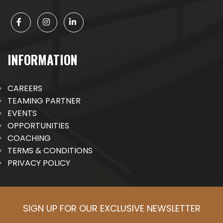
INFORMATION
CAREERS
TEAMING PARTNER
EVENTS
OPPORTUNITIES
COACHING
TERMS & CONDITIONS
PRIVACY POLICY
SIGN UP FOR OUR EXCLUSIVE NEWSLETTER