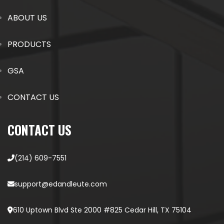
ABOUT US
PRODUCTS
GSA
CONTACT US
CONTACT US
(214) 609-7551
support@edandleute.com
610 Uptown Blvd Ste 2000 #825 Cedar Hill, TX 75104