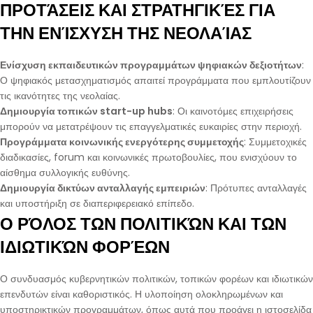
ΠΡΟΤΆΣΕΙΣ ΚΑΙ ΣΤΡΑΤΗΓΙΚΈΣ ΓΙΑ
ΤΗΝ ΕΝΊΣΧΥΣΗ ΤΗΣ ΝΕΟΛΑΊΑΣ
Ενίσχυση εκπαιδευτικών προγραμμάτων ψηφιακών δεξιοτήτων
:
Ο ψηφιακός μετασχηματισμός απαιτεί προγράμματα που εμπλουτίζουν
τις ικανότητες της νεολαίας.
Δημιουργία τοπικών start-up hubs
: Οι καινοτόμες επιχειρήσεις
μπορούν να μετατρέψουν τις επαγγελματικές ευκαιρίες στην περιοχή.
Προγράμματα κοινωνικής ενεργότερης συμμετοχής
: Συμμετοχικές
διαδικασίες, forum και κοινωνικές πρωτοβουλίες, που ενισχύουν το
αίσθημα συλλογικής ευθύνης.
Δημιουργία δικτύων ανταλλαγής εμπειριών
: Πρότυπες ανταλλαγές
και υποστήριξη σε διαπεριφερειακό επίπεδο.
Ο ΡΌΛΟΣ ΤΩΝ ΠΟΛΙΤΙΚΏΝ ΚΑΙ ΤΩΝ
ΙΔΙΩΤΙΚΏΝ ΦΟΡΈΩΝ
Ο συνδυασμός κυβερνητικών πολιτικών, τοπικών φορέων και ιδιωτικών
επενδυτών είναι καθοριστικός. Η υλοποίηση ολοκληρωμένων και
υποστηρικτικών προγραμμάτων, όπως αυτά που προάγει η ιστοσελίδα