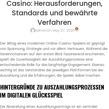
Casino: Herausforderungen,
Standards und bewährte
Verfahren
0
admin
On May 27, 2025
Der Alltag eines modernen Online-Casino-Spielers ist geprägt
von Spannung, Strategie und vor allem Vertrauen. Während die
Gewinnchancen auf den ersten Blick faszinierend erscheinen,
spielt die Zuverlässigkeit der Auszahlungsprozesse eine
entscheidende Rolle für das langfristige Engagement. Ebenso
wichtig ist das Verständnis der jeweiligen Plattformen bei der
Auszahlung und die Erfahrungen, die Spieler dabei machen.
HINTERGRÜNDE ZU AUSZAHLUNGSPROZESSEN
IM DIGITALEN GLÜCKSSPIEL
Die Abwicklung eines Auszahlungsantrags ist ein zentraler