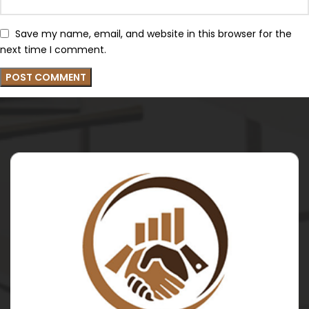
Save my name, email, and website in this browser for the
next time I comment.