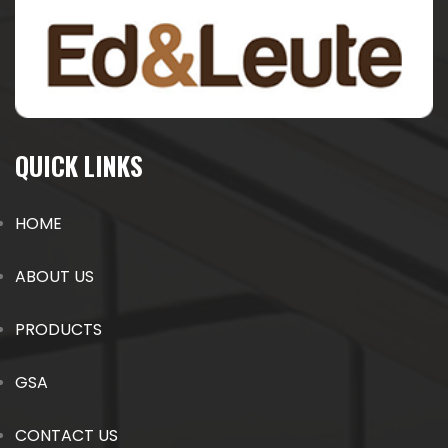
QUICK LINKS
HOME
ABOUT US
PRODUCTS
GSA
CONTACT US