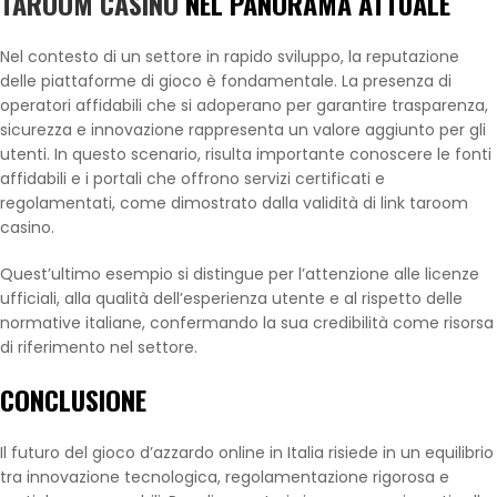
TAROOM CASINO
NEL PANORAMA ATTUALE
Nel contesto di un settore in rapido sviluppo, la reputazione
delle piattaforme di gioco è fondamentale. La presenza di
operatori affidabili che si adoperano per garantire trasparenza,
sicurezza e innovazione rappresenta un valore aggiunto per gli
utenti. In questo scenario, risulta importante conoscere le fonti
affidabili e i portali che offrono servizi certificati e
regolamentati, come dimostrato dalla validità di link taroom
casino.
Quest’ultimo esempio si distingue per l’attenzione alle licenze
ufficiali, alla qualità dell’esperienza utente e al rispetto delle
normative italiane, confermando la sua credibilità come risorsa
di riferimento nel settore.
CONCLUSIONE
Il futuro del gioco d’azzardo online in Italia risiede in un equilibrio
tra innovazione tecnologica, regolamentazione rigorosa e