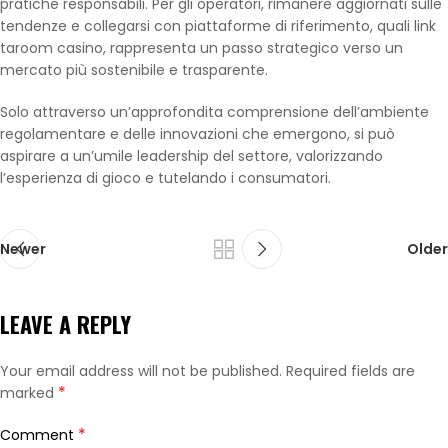
pratiche responsabili. Per gli operatori, rimanere aggiornati sulle
tendenze e collegarsi con piattaforme di riferimento, quali link
taroom casino, rappresenta un passo strategico verso un
mercato più sostenibile e trasparente.
Solo attraverso un’approfondita comprensione dell’ambiente
regolamentare e delle innovazioni che emergono, si può
aspirare a un’umile leadership del settore, valorizzando
l’esperienza di gioco e tutelando i consumatori.
Newer
Older
LEAVE A REPLY
Your email address will not be published.
Required fields are
*
marked
*
Comment