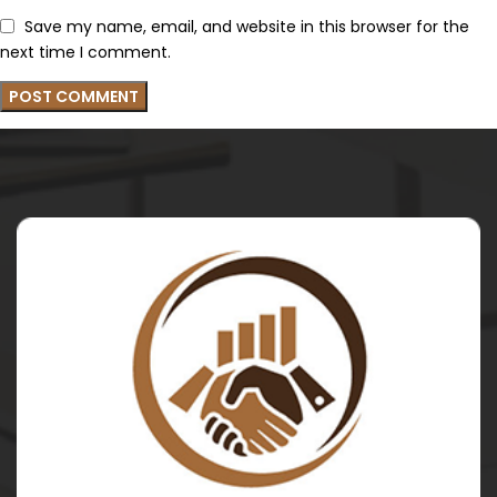
Save my name, email, and website in this browser for the
next time I comment.