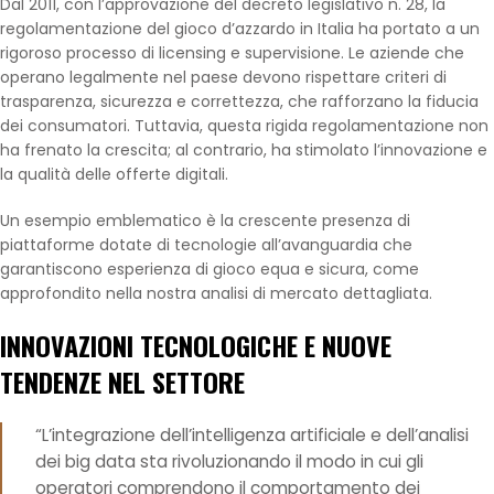
Dal 2011, con l’approvazione del decreto legislativo n. 28, la
regolamentazione del gioco d’azzardo in Italia ha portato a un
rigoroso processo di licensing e supervisione. Le aziende che
operano legalmente nel paese devono rispettare criteri di
trasparenza, sicurezza e correttezza, che rafforzano la fiducia
dei consumatori. Tuttavia, questa rigida regolamentazione non
ha frenato la crescita; al contrario, ha stimolato l’innovazione e
la qualità delle offerte digitali.
Un esempio emblematico è la crescente presenza di
piattaforme dotate di tecnologie all’avanguardia che
garantiscono esperienza di gioco equa e sicura, come
approfondito nella nostra analisi di mercato dettagliata.
INNOVAZIONI TECNOLOGICHE E NUOVE
TENDENZE NEL SETTORE
“L’integrazione dell’intelligenza artificiale e dell’analisi
dei big data sta rivoluzionando il modo in cui gli
operatori comprendono il comportamento dei