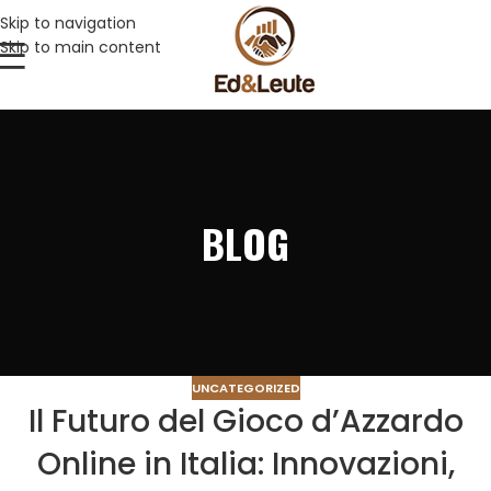
Skip to navigation
Skip to main content
BLOG
UNCATEGORIZED
Il Futuro del Gioco d’Azzardo
Online in Italia: Innovazioni,