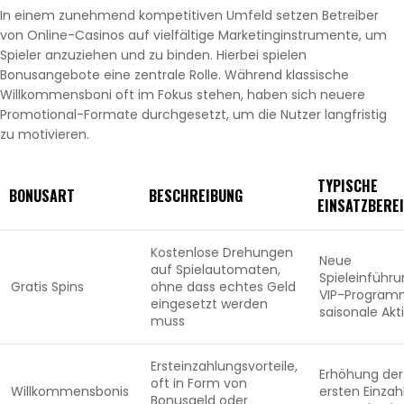
In einem zunehmend kompetitiven Umfeld setzen Betreiber
von Online-Casinos auf vielfältige Marketinginstrumente, um
Spieler anzuziehen und zu binden. Hierbei spielen
Bonusangebote eine zentrale Rolle. Während klassische
Willkommensboni oft im Fokus stehen, haben sich neuere
Promotional-Formate durchgesetzt, um die Nutzer langfristig
zu motivieren.
TYPISCHE
BONUSART
BESCHREIBUNG
EINSATZBERE
Kostenlose Drehungen
Neue
auf Spielautomaten,
Spieleinführu
Gratis Spins
ohne dass echtes Geld
VIP-Program
eingesetzt werden
saisonale Akt
muss
Ersteinzahlungsvorteile,
Erhöhung der
oft in Form von
Willkommensbonis
ersten Einzah
Bonusgeld oder