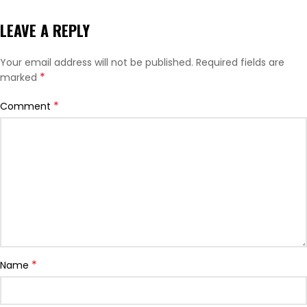
LEAVE A REPLY
Your email address will not be published.
Required fields are
*
marked
*
Comment
*
Name