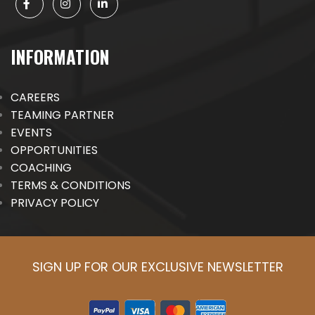
INFORMATION
CAREERS
TEAMING PARTNER
EVENTS
OPPORTUNITIES
COACHING
TERMS & CONDITIONS
PRIVACY POLICY
SIGN UP FOR OUR EXCLUSIVE NEWSLETTER