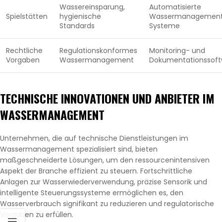
Wassereinsparung,
Automatisierte
Spielstätten
hygienische
Wassermanagemen
Standards
Systeme
Rechtliche
Regulationskonformes
Monitoring- und
Vorgaben
Wassermanagement
Dokumentationssoft
TECHNISCHE INNOVATIONEN UND ANBIETER IM
WASSERMANAGEMENT
Unternehmen, die auf technische Dienstleistungen im
Wassermanagement spezialisiert sind, bieten
maßgeschneiderte Lösungen, um den ressourcenintensiven
Aspekt der Branche effizient zu steuern. Fortschrittliche
Anlagen zur Wasserwiederverwendung, präzise Sensorik und
intelligente Steuerungssysteme ermöglichen es, den
Wasserverbrauch signifikant zu reduzieren und regulatorische
Vorgaben zu erfüllen.