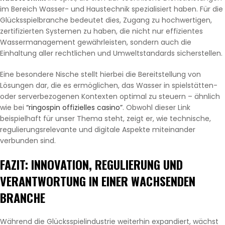
im Bereich Wasser- und Haustechnik spezialisiert haben. Für die
Glücksspielbranche bedeutet dies, Zugang zu hochwertigen,
zertifizierten Systemen zu haben, die nicht nur effizientes
Wassermanagement gewährleisten, sondern auch die
Einhaltung aller rechtlichen und Umweltstandards sicherstellen.
Eine besondere Nische stellt hierbei die Bereitstellung von
Lösungen dar, die es ermöglichen, das Wasser in spielstätten-
oder serverbezogenen Kontexten optimal zu steuern – ähnlich
wie bei
“ringospin offizielles casino”
. Obwohl dieser Link
beispielhaft für unser Thema steht, zeigt er, wie technische,
regulierungsrelevante und digitale Aspekte miteinander
verbunden sind.
FAZIT: INNOVATION, REGULIERUNG UND
VERANTWORTUNG IN EINER WACHSENDEN
BRANCHE
Während die Glücksspielindustrie weiterhin expandiert, wächst