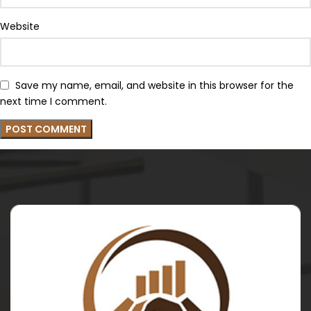
Website
Save my name, email, and website in this browser for the
next time I comment.