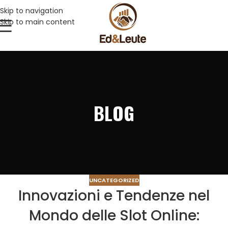
Skip to navigation
Skip to main content
BLOG
UNCATEGORIZED
Innovazioni e Tendenze nel
Mondo delle Slot Online: