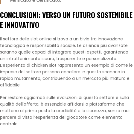
verificato e certificato.”
CONCLUSIONI: VERSO UN FUTURO SOSTENIBILE
E INNOVATIVO
Il settore delle slot online si trova a un bivio tra innovazione
tecnologica e responsabilità sociale. Le aziende più avanzate
saranno quelle capaci di integrare questi aspetti, garantendo
un intrattenimento sicuro, trasparente e personalizzato.
L’esperienza di chicken slot rappresenta un esempio di come le
imprese del settore possano eccellere in questo scenario in
rapido mutamento, contribuendo a un mercato più maturo e
affidabile.
Per restare aggiornati sulle evoluzioni di questo settore e sulla
qualità dell’offerta, è essenziale affidarsi a piattaforme che
mettano al primo posto la credibilità e la sicurezza, senza mai
perdere di vista l’esperienza del giocatore come elemento
centrale.