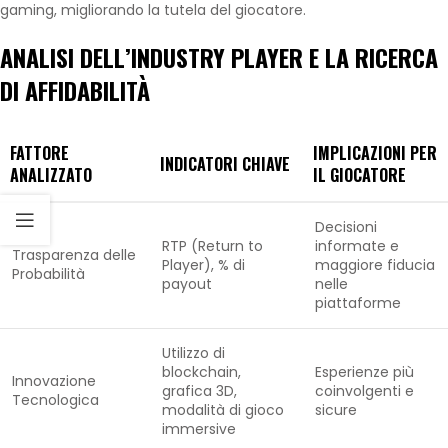
gaming, migliorando la tutela del giocatore.
ANALISI DELL’INDUSTRY PLAYER E LA RICERCA
DI AFFIDABILITÀ
FATTORE
IMPLICAZIONI PER
INDICATORI CHIAVE
ANALIZZATO
IL GIOCATORE
Decisioni
RTP (Return to
informate e
Trasparenza delle
Player), % di
maggiore fiducia
Probabilità
payout
nelle
piattaforme
Utilizzo di
blockchain,
Esperienze più
Innovazione
grafica 3D,
coinvolgenti e
Tecnologica
modalità di gioco
sicure
immersive