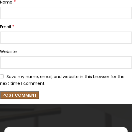
*
Name
*
Email
Website
Save my name, email, and website in this browser for the
next time I comment.