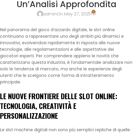
Un’Analisi Approfondita
0
admin
On May 27, 2025
Nel panorama del gioco d’azzardo digitale, le slot online
continuano a rappresentare uno degli ambiti più dinamici e
innovativi, evolvendosi rapidamente in risposta alle nuove
tecnologie, alle regolamentazioni e alle aspettative dei
giocatori esperti. Per comprendere appieno le novità che
caratterizzano questa industria, è fondamentale analizzare non
solo le tendenze di mercato, ma anche le esperienze degli
utenti che le scelgono come forma di intrattenimento
principale.
LE NUOVE FRONTIERE DELLE SLOT ONLINE:
TECNOLOGIA, CREATIVITÀ E
PERSONALIZZAZIONE
Le slot machine digitali non sono più semplici repliche di quelle