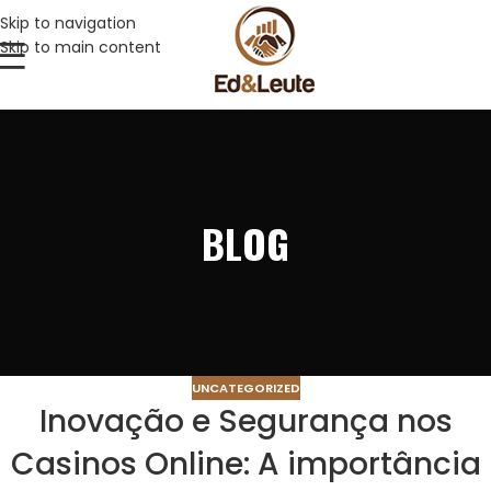
Skip to navigation
Skip to main content
BLOG
UNCATEGORIZED
Inovação e Segurança nos
Casinos Online: A importância