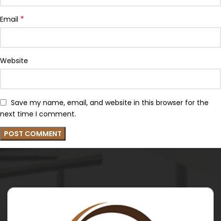
*
Email
Website
Save my name, email, and website in this browser for the
next time I comment.