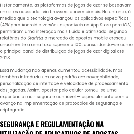
Historicamente, as plataformas de jogos de azar se baseavam
em sites acessados via browsers convencionais. No entanto, à
medida que a tecnologia avançou, os aplicativos específicos
(APK para Android e versões disponíveis na App Store para iOS)
permitiram uma interação mais fluida e otimizada. Segundo
relatórios do
Statista
, o mercado de apostas mobile cresceu
anualmente a uma taxa superior a 10%, consolidando-se como
o principal canal de distribuição de jogos de azar digital até
2023.
Essa mudança não apenas aumentou acessibilidade, mas
também introduziu um novo padrão em navegabilidade,
personalização de interface e velocidade de processamento
das jogadas. Assim, apostar pelo celular tornou-se uma
experiência mais segura e confiável — especialmente com o
avanço na implementação de protocolos de segurança e
criptografia.
SEGURANÇA E REGULAMENTAÇÃO NA
UTILIZAÇÃO DE APLICATIVOS DE APOSTAS