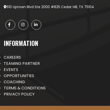
610 Uptown Blvd Ste 2000 #825 Cedar Hill, TX 75104
INFORMATION
CAREERS
TEAMING PARTNER
EVENTS
OPPORTUNITIES
COACHING
TERMS & CONDITIONS
PRIVACY POLICY