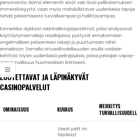
personointia. Nämä elementit eivät vain lisää pelikokemuksen
immersiivisyyttä, vaan myös mahdollistavat uudenlaisia tapoja
tehdä pelaamisesta turvallisempaa ja hallittavampaa.
Esimerkiksi älykkäät riskinhallintajärjestelmät, jotka analysoivat
käyttäytymismalleja reaaliajassa, pystyvät ennakoimaan
ongelmallisen pelaamisen riskejä ja puuttumaan niihin
ennakkoon. Samalla virtuaalitodellisuuden avulla voidaan
kehittää täysin uudenlaisia pelirajauksia, joissa pelaajan vapaa-
ajan turvallisuus huomioidaan kriittisesti.
LUOTETTAVAT JA LÄPINÄKYVÄT
CASINOPALVELUT
MERKITYS
OMINAISUUS
KUVAUS
TURVALLISUUDEL
Useat pelit on
läpäissyt