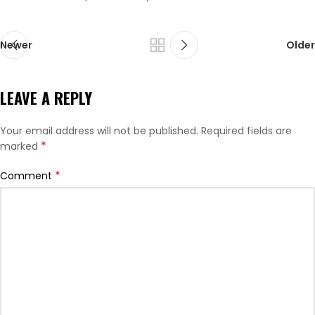
Newer
Older
LEAVE A REPLY
Your email address will not be published.
Required fields are
*
marked
*
Comment