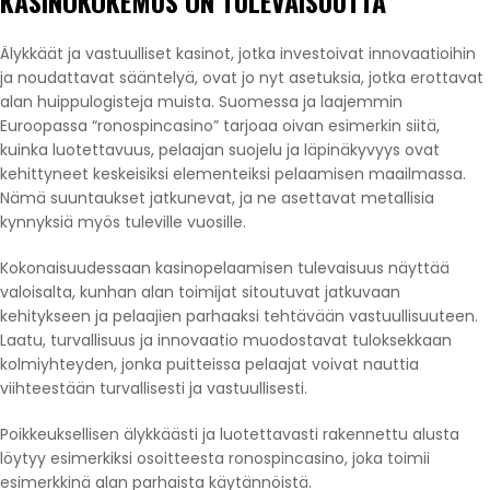
KASINOKOKEMUS ON TULEVAISUUTTA
Älykkäät ja vastuulliset kasinot, jotka investoivat innovaatioihin
ja noudattavat sääntelyä, ovat jo nyt asetuksia, jotka erottavat
alan huippulogisteja muista. Suomessa ja laajemmin
Euroopassa “ronospincasino” tarjoaa oivan esimerkin siitä,
kuinka luotettavuus, pelaajan suojelu ja läpinäkyvyys ovat
kehittyneet keskeisiksi elementeiksi pelaamisen maailmassa.
Nämä suuntaukset jatkunevat, ja ne asettavat metallisia
kynnyksiä myös tuleville vuosille.
Kokonaisuudessaan kasinopelaamisen tulevaisuus näyttää
valoisalta, kunhan alan toimijat sitoutuvat jatkuvaan
kehitykseen ja pelaajien parhaaksi tehtävään vastuullisuuteen.
Laatu, turvallisuus ja innovaatio muodostavat tuloksekkaan
kolmiyhteyden, jonka puitteissa pelaajat voivat nauttia
viihteestään turvallisesti ja vastuullisesti.
Poikkeuksellisen älykkäästi ja luotettavasti rakennettu alusta
löytyy esimerkiksi osoitteesta ronospincasino, joka toimii
esimerkkinä alan parhaista käytännöistä.