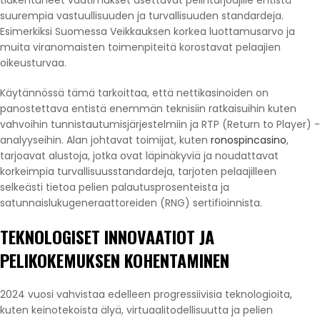
suurempia vastuullisuuden ja turvallisuuden standardeja.
Esimerkiksi Suomessa Veikkauksen korkea luottamusarvo ja
muita viranomaisten toimenpiteitä korostavat pelaajien
oikeusturvaa.
Käytännössä tämä tarkoittaa, että nettikasinoiden on
panostettava entistä enemmän teknisiin ratkaisuihin kuten
vahvoihin tunnistautumisjärjestelmiin ja RTP (Return to Player) -
analyyseihin. Alan johtavat toimijat, kuten
ronospincasino
,
tarjoavat alustoja, jotka ovat läpinäkyviä ja noudattavat
korkeimpia turvallisuusstandardeja, tarjoten pelaajilleen
selkeästi tietoa pelien palautusprosenteista ja
satunnaislukugeneraattoreiden (RNG) sertifioinnista.
TEKNOLOGISET INNOVAATIOT JA
PELIKOKEMUKSEN KOHENTAMINEN
2024 vuosi vahvistaa edelleen progressiivisia teknologioita,
kuten keinotekoista älyä, virtuaalitodellisuutta ja pelien