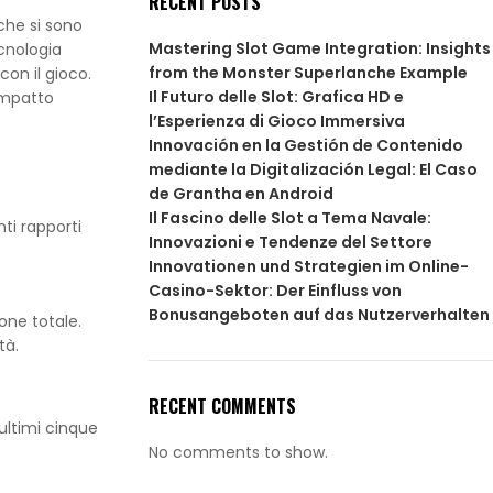
RECENT POSTS
 che si sono
Mastering Slot Game Integration: Insights
cnologia
from the Monster Superlanche Example
on il gioco.
Il Futuro delle Slot: Grafica HD e
 impatto
l’Esperienza di Gioco Immersiva
Innovación en la Gestión de Contenido
mediante la Digitalización Legal: El Caso
de Grantha en Android
Il Fascino delle Slot a Tema Navale:
ti rapporti
Innovazioni e Tendenze del Settore
Innovationen und Strategien im Online-
Casino-Sektor: Der Einfluss von
Bonusangeboten auf das Nutzerverhalten
ione totale.
tà.
RECENT COMMENTS
ultimi cinque
No comments to show.