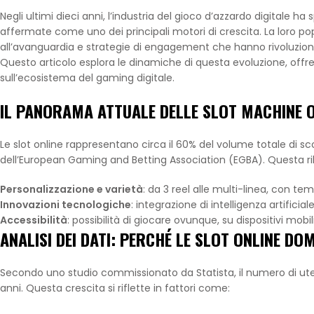
Negli ultimi dieci anni, l’industria del gioco d’azzardo digitale 
affermate come uno dei principali motori di crescita. La loro p
all’avanguardia e strategie di engagement che hanno rivoluzionat
Questo articolo esplora le dinamiche di questa evoluzione, offren
sull’ecosistema del gaming digitale.
IL PANORAMA ATTUALE DELLE SLOT MACHINE O
Le slot online rappresentano circa il
60%
del volume totale di sc
dell’European Gaming and Betting Association (EGBA). Questa rile
Personalizzazione e varietà
: da 3 reel alle multi-linea, con t
Innovazioni tecnologiche
: integrazione di intelligenza artifici
Accessibilità
: possibilità di giocare ovunque, su dispositivi mob
ANALISI DEI DATI: PERCHÉ LE SLOT ONLINE DO
Secondo uno studio commissionato da Statista, il numero di uten
anni. Questa crescita si riflette in fattori come: