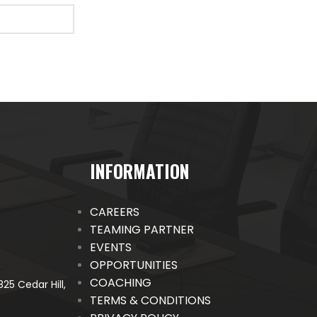
INFORMATION
CAREERS
TEAMING PARTNER
EVENTS
OPPORTUNITIES
COACHING
25 Cedar Hill,
TERMS & CONDITIONS