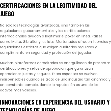
CERTIFICACIONES EN LA LEGITIMIDAD DEL
JUEGO
No solo las tecnologías avanzadas, sino también las
regulaciones gubernamentales y las certificaciones
internacionales ayudan a legitimar el poker en línea. Países
como Malta, Gibraltar y las Islas Afortunadas ofrecen licencias y
regulaciones estrictas que exigen auditorías regulares y
cumplimiento en seguridad y protección del jugador.
Muchas plataformas acreditadas se enorgullecen de presentar
certificaciones y sellos de aprobación que garantizan
operaciones justas y seguras. Estos aspectos se vuelven
indispensables cuando se trata de una industria tan dinámica y
en constante cambio, donde la reputación es uno de los
activos más valiosos.
INNOVACIONES EN EXPERIENCIA DEL USUARIO Y
TECNOLOGÍAS DE JUEGO