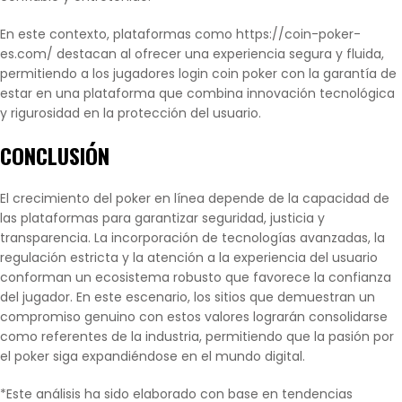
En este contexto, plataformas como https://coin-poker-
es.com/ destacan al ofrecer una experiencia segura y fluida,
permitiendo a los jugadores login coin poker con la garantía de
estar en una plataforma que combina innovación tecnológica
y rigurosidad en la protección del usuario.
CONCLUSIÓN
El crecimiento del poker en línea depende de la capacidad de
las plataformas para garantizar seguridad, justicia y
transparencia. La incorporación de tecnologías avanzadas, la
regulación estricta y la atención a la experiencia del usuario
conforman un ecosistema robusto que favorece la confianza
del jugador. En este escenario, los sitios que demuestran un
compromiso genuino con estos valores lograrán consolidarse
como referentes de la industria, permitiendo que la pasión por
el poker siga expandiéndose en el mundo digital.
*Este análisis ha sido elaborado con base en tendencias