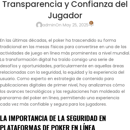
Transparencia y Confianza del
Jugador
0
admin
On May 25, 2025
En las últimas décadas, el poker ha trascendido su forma
tradicional en las mesas físicas para convertirse en una de las
actividades de juego en línea más prominentes a nivel mundial.
La transformación digital ha traído consigo una serie de
desafíos y oportunidades, particularmente en aquellas áreas
relacionadas con la seguridad, la equidad y la experiencia del
usuario. Como experto en estrategia de contenido para
publicaciones digitales de primer nivel, hoy analizamos cómo
los avances tecnológicos y las regulaciones han moldeado el
panorama del poker en línea, permitiendo una experiencia
cada vez más confiable y segura para los jugadores.
LA IMPORTANCIA DE LA SEGURIDAD EN
PLATAFORMAS DE POKER EN LÍNEA