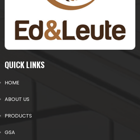
QUICK LINKS
HOME
ABOUT US
PRODUCTS
GSA