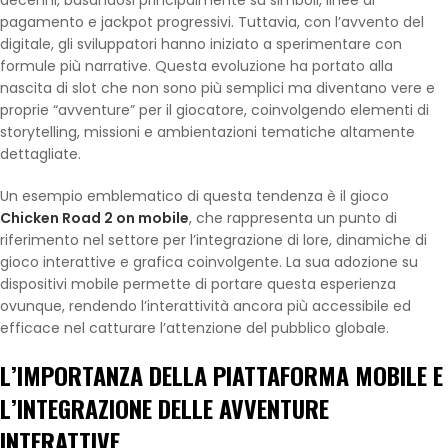
pagamento e jackpot progressivi. Tuttavia, con l’avvento del
digitale, gli sviluppatori hanno iniziato a sperimentare con
formule più narrative. Questa evoluzione ha portato alla
nascita di slot che non sono più semplici ma diventano vere e
proprie “avventure” per il giocatore, coinvolgendo elementi di
storytelling, missioni e ambientazioni tematiche altamente
dettagliate.
Un esempio emblematico di questa tendenza è il gioco
Chicken Road 2 on mobile
, che rappresenta un punto di
riferimento nel settore per l’integrazione di lore, dinamiche di
gioco interattive e grafica coinvolgente. La sua adozione su
dispositivi mobile permette di portare questa esperienza
ovunque, rendendo l’interattività ancora più accessibile ed
efficace nel catturare l’attenzione del pubblico globale.
L’IMPORTANZA DELLA PIATTAFORMA MOBILE E
L’INTEGRAZIONE DELLE AVVENTURE
INTERATTIVE