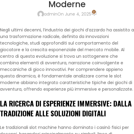
Moderne
0
admin
On June 4, 2025
Negli ultimi decenni, l’industria dei giochi d’azzardo ha assistito a
una trasformazione radicale, definita da innovazioni
tecnologiche, studi approfonditi sul comportamento del
giocatore e la crescita esponenziale del mercato mobile. Al
centro di questa evoluzione si trova un sottogenere che
combina elementi di avventura, narrazione coinvolgente e
meccaniche di gioco innovativi. Per comprendere appieno
questa dinamica, è fondamentale analizzare come le slot
moderne abbiano integrato caratteristiche tipiche dei giochi di
avventura, offrendo esperienze più immersive e personalizzate.
LA RICERCA DI ESPERIENZE IMMERSIVE: DALLA
TRADIZIONE ALLE SOLUZIONI DIGITALI
Le tradizionali slot machine hanno dominato i casinò fisici per
decenni, basandosi principalmente su simboli, linee di