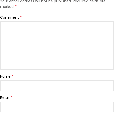
Your email address will not be published.
Required fields are
*
marked
*
Comment
*
Name
*
Email