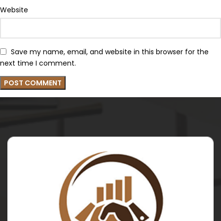
Website
Save my name, email, and website in this browser for the
next time I comment.