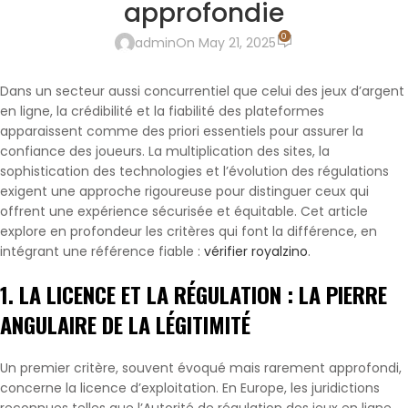
approfondie
0
admin
On May 21, 2025
Dans un secteur aussi concurrentiel que celui des jeux d’argent
en ligne, la crédibilité et la fiabilité des plateformes
apparaissent comme des priori essentiels pour assurer la
confiance des joueurs. La multiplication des sites, la
sophistication des technologies et l’évolution des régulations
exigent une approche rigoureuse pour distinguer ceux qui
offrent une expérience sécurisée et équitable. Cet article
explore en profondeur les critères qui font la différence, en
intégrant une référence fiable :
vérifier royalzino
.
1. LA LICENCE ET LA RÉGULATION : LA PIERRE
ANGULAIRE DE LA LÉGITIMITÉ
Un premier critère, souvent évoqué mais rarement approfondi,
concerne la licence d’exploitation. En Europe, les juridictions
reconnues telles que l’Autorité de régulation des jeux en ligne