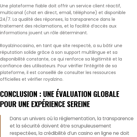
Une plateforme fiable doit offrir un service client réactif,
multicanal (chat en direct, email, téléphone) et disponible
24/7. La qualité des réponses, la transparence dans le
traitement des réclamations, et la facilité d’accès aux
informations jouent un rôle déterminant.
Royalzinocasino, en tant que site respecté, a su bâtir une
réputation solide grâce à son support multilingue et sa
disponibilité constante, ce qui renforce sa légitimité et la
confiance des utilisateurs. Pour vérifier l’intégrité de sa
plateforme, il est conseillé de consulter les ressources
officielles et vérifier royalzino.
CONCLUSION : UNE ÉVALUATION GLOBALE
POUR UNE EXPÉRIENCE SEREINE
Dans un univers où la réglementation, la transparence
et la sécurité doivent être scrupuleusement
respectées, la crédibilité d’un casino en ligne ne doit