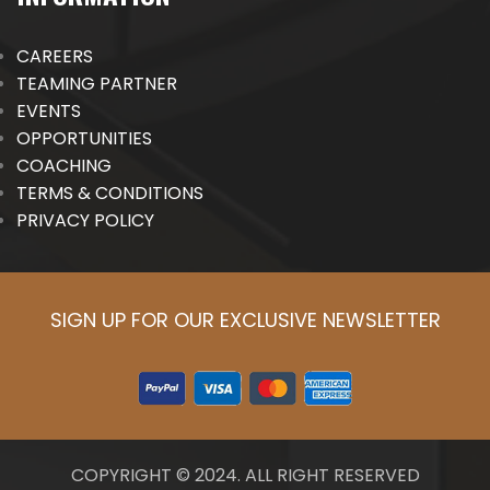
CAREERS
TEAMING PARTNER
EVENTS
OPPORTUNITIES
COACHING
TERMS & CONDITIONS
PRIVACY POLICY
SIGN UP FOR OUR EXCLUSIVE NEWSLETTER
COPYRIGHT © 2024. ALL RIGHT RESERVED