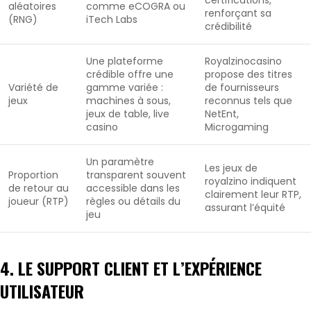
aléatoires
comme eCOGRA ou
renforçant sa
(RNG)
iTech Labs
crédibilité
Une plateforme
Royalzinocasino
crédible offre une
propose des titres
Variété de
gamme variée :
de fournisseurs
jeux
machines à sous,
reconnus tels que
jeux de table, live
NetEnt,
casino
Microgaming
Un paramètre
Les jeux de
Proportion
transparent souvent
royalzino indiquent
de retour au
accessible dans les
clairement leur RTP,
joueur (RTP)
règles ou détails du
assurant l’équité
jeu
4. LE SUPPORT CLIENT ET L’EXPÉRIENCE
UTILISATEUR