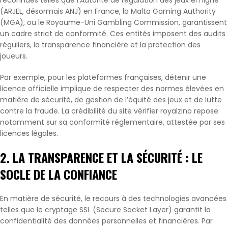
(ARJEL, désormais ANJ) en France, la Malta Gaming Authority
(MGA), ou le Royaume-Uni Gambling Commission, garantissent
un cadre strict de conformité. Ces entités imposent des audits
réguliers, la transparence financière et la protection des
joueurs.
Par exemple, pour les plateformes françaises, détenir une
licence officielle implique de respecter des normes élevées en
matière de sécurité, de gestion de l’équité des jeux et de lutte
contre la fraude. La crédibilité du site vérifier royalzino repose
notamment sur sa conformité réglementaire, attestée par ses
licences légales.
2. LA TRANSPARENCE ET LA SÉCURITÉ : LE
SOCLE DE LA CONFIANCE
En matière de sécurité, le recours à des technologies avancées
telles que le cryptage SSL (Secure Socket Layer) garantit la
confidentialité des données personnelles et financières. Par