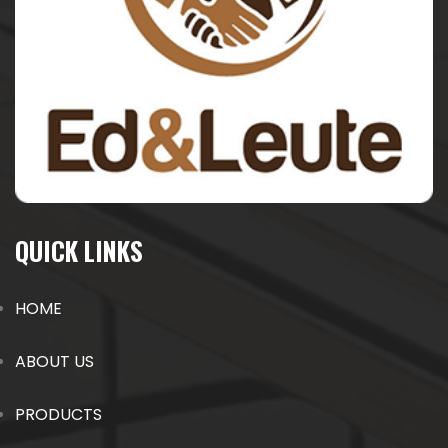
QUICK LINKS
HOME
ABOUT US
PRODUCTS