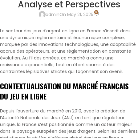
Analyse et Perspectives
0
admin
On May 21, 2025
Le secteur des jeux d’argent en ligne en France s’inscrit dans
une dynamique réglementaire et économique complexe,
marquée par des innovations technologiques, une adaptabilité
accrue des opérateurs, et une réglementation en constante
évolution. Au fil des années, ce marché a connu une
croissance exponentielle, tout en étant soumis à des
contraintes législatives strictes qui façonnent son avenir.
CONTEXTUALISATION DU MARCHÉ FRANÇAIS
DU JEU EN LIGNE
Depuis l’ouverture du marché en 2010, avec la création de
l’Autorité Nationale des Jeux (ANJ) en tant que régulateur
unique, la France s’est positionnée comme un acteur majeur
dans le paysage européen des jeux d’argent. Selon les dernières
statistiques, le chiffre d’affaires global des jeux en ligne a