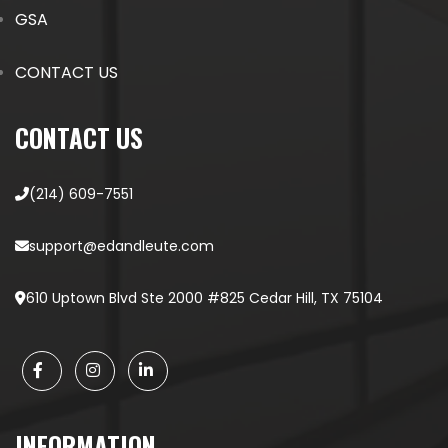
GSA
CONTACT US
CONTACT US
(214) 609-7551
support@edandleute.com
610 Uptown Blvd Ste 2000 #825 Cedar Hill, TX 75104
INFORMATION