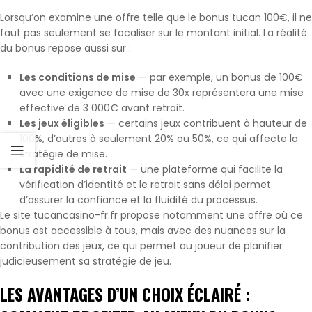
Lorsqu’on examine une offre telle que le bonus tucan 100€, il ne
faut pas seulement se focaliser sur le montant initial. La réalité
du bonus repose aussi sur :
Les conditions de mise
— par exemple, un bonus de 100€
avec une exigence de mise de 30x représentera une mise
effective de 3 000€ avant retrait.
Les jeux éligibles
— certains jeux contribuent à hauteur de
100%, d’autres à seulement 20% ou 50%, ce qui affecte la
stratégie de mise.
La rapidité de retrait
— une plateforme qui facilite la
vérification d’identité et le retrait sans délai permet
d’assurer la confiance et la fluidité du processus.
Le site tucancasino-fr.fr propose notamment une offre où ce
bonus est accessible à tous, mais avec des nuances sur la
contribution des jeux, ce qui permet au joueur de planifier
judicieusement sa stratégie de jeu.
LES AVANTAGES D’UN CHOIX ÉCLAIRÉ :