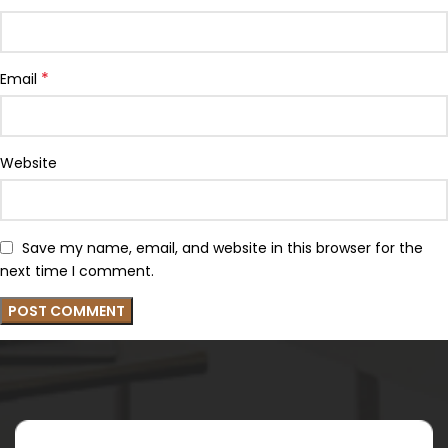
*
Email
Website
Save my name, email, and website in this browser for the
next time I comment.