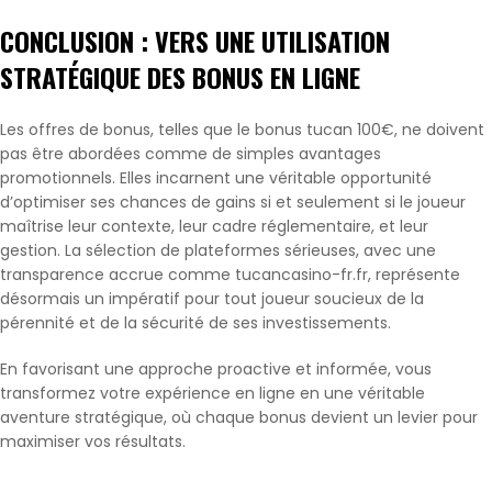
CONCLUSION : VERS UNE UTILISATION
STRATÉGIQUE DES BONUS EN LIGNE
Les offres de bonus, telles que le bonus tucan 100€, ne doivent
pas être abordées comme de simples avantages
promotionnels. Elles incarnent une véritable opportunité
d’optimiser ses chances de gains si et seulement si le joueur
maîtrise leur contexte, leur cadre réglementaire, et leur
gestion. La sélection de plateformes sérieuses, avec une
transparence accrue comme tucancasino-fr.fr, représente
désormais un impératif pour tout joueur soucieux de la
pérennité et de la sécurité de ses investissements.
En favorisant une approche proactive et informée, vous
transformez votre expérience en ligne en une véritable
aventure stratégique, où chaque bonus devient un levier pour
maximiser vos résultats.