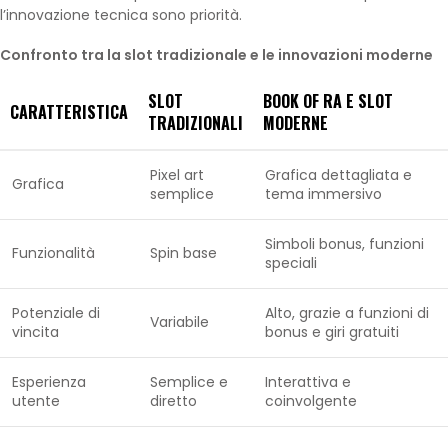
l’innovazione tecnica sono priorità.
Confronto tra la slot tradizionale e le innovazioni moderne
SLOT
BOOK OF RA E SLOT
CARATTERISTICA
TRADIZIONALI
MODERNE
Pixel art
Grafica dettagliata e
Grafica
semplice
tema immersivo
Simboli bonus, funzioni
Funzionalità
Spin base
speciali
Potenziale di
Alto, grazie a funzioni di
Variabile
vincita
bonus e giri gratuiti
Esperienza
Semplice e
Interattiva e
utente
diretto
coinvolgente