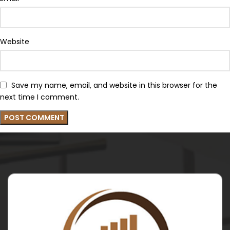
Website
Save my name, email, and website in this browser for the
next time I comment.