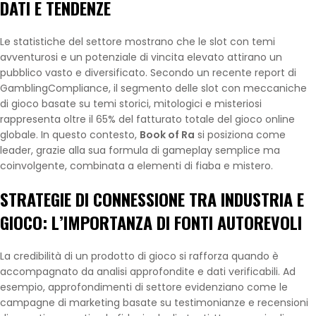
DATI E TENDENZE
Le statistiche del settore mostrano che le slot con temi
avventurosi e un potenziale di vincita elevato attirano un
pubblico vasto e diversificato. Secondo un recente report di
GamblingCompliance, il segmento delle slot con meccaniche
di gioco basate su temi storici, mitologici e misteriosi
rappresenta oltre il 65% del fatturato totale del gioco online
globale. In questo contesto,
Book of Ra
si posiziona come
leader, grazie alla sua formula di gameplay semplice ma
coinvolgente, combinata a elementi di fiaba e mistero.
STRATEGIE DI CONNESSIONE TRA INDUSTRIA E
GIOCO: L’IMPORTANZA DI FONTI AUTOREVOLI
La credibilità di un prodotto di gioco si rafforza quando è
accompagnato da analisi approfondite e dati verificabili. Ad
esempio, approfondimenti di settore evidenziano come le
campagne di marketing basate su testimonianze e recensioni