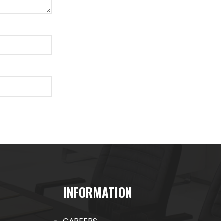
INFORMATION
CAREERS