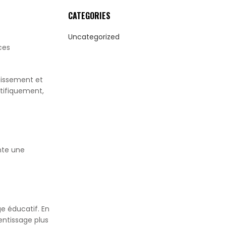
CATEGORIES
Uncategorized
ces
rtissement et
tifiquement,
nte une
e éducatif. En
entissage plus