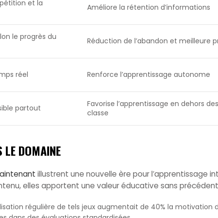
étition et la
Améliore la rétention d’informations
lon le progrès du
Réduction de l’abandon et meilleure p
mps réel
Renforce l’apprentissage autonome
Favorise l’apprentissage en dehors des
ible partout
classe
S LE DOMAINE
maintenant
illustrent une nouvelle ère pour l’apprentissage int
ontenu, elles apportent une valeur éducative sans précédent
isation régulière de tels jeux augmentait de 40% la motivation 
res dans des évaluations standardisées.