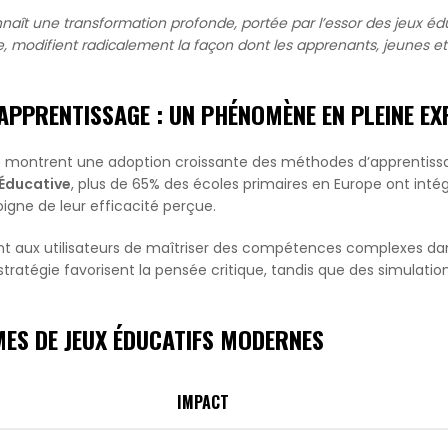
aît une transformation profonde, portée par l’essor des jeux édu
, modifient radicalement la façon dont les apprenants, jeunes et
APPRENTISSAGE : UN PHÉNOMÈNE EN PLEINE EX
e montrent une adoption croissante des méthodes d’apprentissag
 Éducative
, plus de 65% des écoles primaires en Europe ont inté
oigne de leur efficacité perçue.
nt aux utilisateurs de maîtriser des compétences complexes da
ratégie favorisent la pensée critique, tandis que des simulation
ES DE JEUX ÉDUCATIFS MODERNES
IMPACT