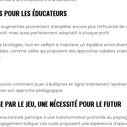
S POUR LES ÉDUCATEURS
ité augmentée promettent d’amplifier encore plus l’efficacité de 
tif, mais aussi parfaitement adaptatif à chaque profil.
stratégies, tout en veillant à maintenir un équilibre entre dive
bles, comme celles qui proposent des approches validées scien
.
ouvrez comment jouer à Buildynex en ligne maintenant représe
iser son approche pédagogique.
 PAR LE JEU, UNE NÉCESSITÉ POUR LE FUTUR
eractionnels participe à une transformation profonde du paysag
ngagement ludique, ces outils proposent une expérience d’appr