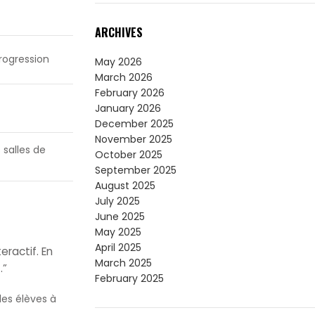
ARCHIVES
rogression
May 2026
March 2026
February 2026
January 2026
December 2025
November 2025
 salles de
October 2025
September 2025
August 2025
July 2025
June 2025
May 2025
April 2025
eractif. En
March 2025
.”
February 2025
des élèves à