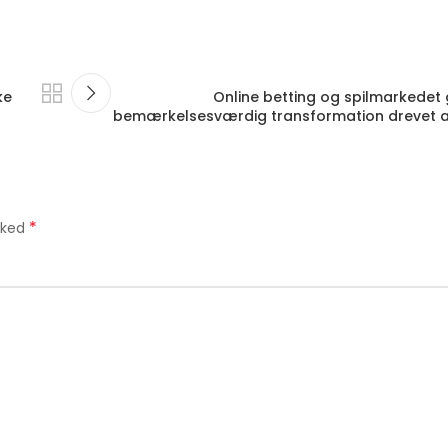
ke
Online betting og spilmarkede
bemærkelsesværdig transformation drevet af
*
rked