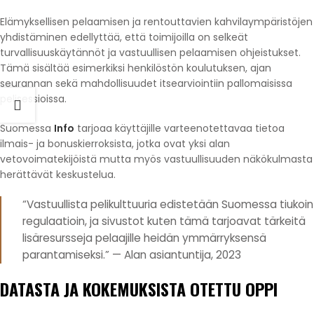
Elämyksellisen pelaamisen ja rentouttavien kahvilaympäristöjen
yhdistäminen edellyttää, että toimijoilla on selkeät
turvallisuuskäytännöt ja vastuullisen pelaamisen ohjeistukset.
Tämä sisältää esimerkiksi henkilöstön koulutuksen, ajan
seurannan sekä mahdollisuudet itsearviointiin pallomaisissa
pelisessioissa.
Suomessa
Info
tarjoaa käyttäjille varteenotettavaa tietoa
ilmais- ja bonuskierroksista, jotka ovat yksi alan
vetovoimatekijöistä mutta myös vastuullisuuden näkökulmasta
herättävät keskustelua.
“Vastuullista pelikulttuuria edistetään Suomessa tiukoin
regulaatioin, ja sivustot kuten tämä tarjoavat tärkeitä
lisäresursseja pelaajille heidän ymmärryksensä
parantamiseksi.” — Alan asiantuntija, 2023
DATASTA JA KOKEMUKSISTA OTETTU OPPI