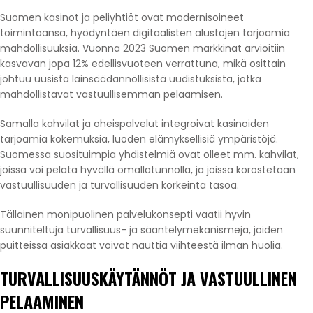
Suomen kasinot ja peliyhtiöt ovat modernisoineet
toimintaansa, hyödyntäen digitaalisten alustojen tarjoamia
mahdollisuuksia. Vuonna 2023 Suomen markkinat arvioitiin
kasvavan jopa 12% edellisvuoteen verrattuna, mikä osittain
johtuu uusista lainsäädännöllisistä uudistuksista, jotka
mahdollistavat vastuullisemman pelaamisen.
Samalla kahvilat ja oheispalvelut integroivat kasinoiden
tarjoamia kokemuksia, luoden elämyksellisiä ympäristöjä.
Suomessa suosituimpia yhdistelmiä ovat olleet mm. kahvilat,
joissa voi pelata hyvällä omallatunnolla, ja joissa korostetaan
vastuullisuuden ja turvallisuuden korkeinta tasoa.
Tällainen monipuolinen palvelukonsepti vaatii hyvin
suunniteltuja turvallisuus- ja sääntelymekanismeja, joiden
puitteissa asiakkaat voivat nauttia viihteestä ilman huolia.
TURVALLISUUSKÄYTÄNNÖT JA VASTUULLINEN
PELAAMINEN