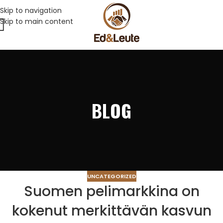
Skip to navigation
Skip to main content
BLOG
UNCATEGORIZED
Suomen pelimarkkina on
kokenut merkittävän kasvun