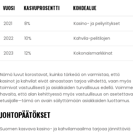
VUOSI
KASVUPROSENTTI
KOHDEALUE
2021
8%
Kasino- ja peliyritykset
2022
10%
Kahvila-pelitilojen
2023
12%
Kokonaismarkkinat
Nämä luvut korostavat, kuinka tärkeää on varmistaa, että
kasinot ja kahvilat eivät ainoastaan tarjoa viihdettä, vaan myös
toimivat vastuullisesti ja asiakkaiden turvallisuus edellä. Voimme
havaita, että alan kehittyessä myös vastuullisuus on asetettava
etusijalle—tämä on avain säilyttämään asiakkaiden luottamus.
JOHTOPÄÄTÖKSET
Suomen kasvava kasino- ja kahvilamaailma tarjoaa jännittäviä