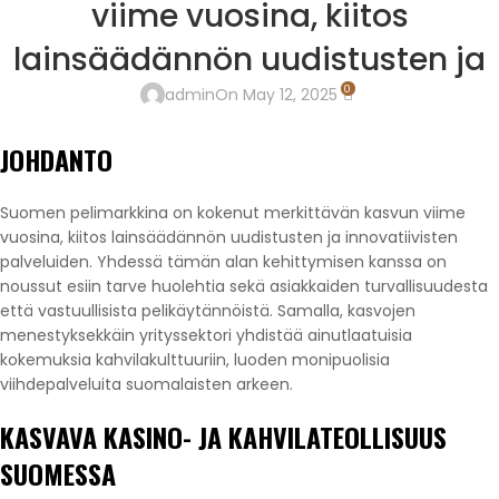
viime vuosina, kiitos
lainsäädännön uudistusten ja
0
admin
On May 12, 2025
JOHDANTO
Suomen pelimarkkina on kokenut merkittävän kasvun viime
vuosina, kiitos lainsäädännön uudistusten ja innovatiivisten
palveluiden. Yhdessä tämän alan kehittymisen kanssa on
noussut esiin tarve huolehtia sekä asiakkaiden turvallisuudesta
että vastuullisista pelikäytännöistä. Samalla, kasvojen
menestyksekkäin yrityssektori yhdistää ainutlaatuisia
kokemuksia kahvilakulttuuriin, luoden monipuolisia
viihdepalveluita suomalaisten arkeen.
KASVAVA KASINO- JA KAHVILATEOLLISUUS
SUOMESSA