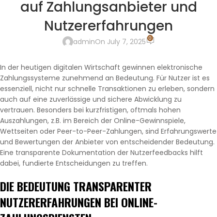
auf Zahlungsanbieter und
Nutzererfahrungen
0
admin
On July 7, 2025
In der heutigen digitalen Wirtschaft gewinnen elektronische
Zahlungssysteme zunehmend an Bedeutung. Für Nutzer ist es
essenziell, nicht nur schnelle Transaktionen zu erleben, sondern
auch auf eine zuverlässige und sichere Abwicklung zu
vertrauen. Besonders bei kurzfristigen, oftmals hohen
Auszahlungen, z.B. im Bereich der Online-Gewinnspiele,
Wettseiten oder Peer-to-Peer-Zahlungen, sind Erfahrungswerte
und Bewertungen der Anbieter von entscheidender Bedeutung.
Eine transparente Dokumentation der Nutzerfeedbacks hilft
dabei, fundierte Entscheidungen zu treffen.
DIE BEDEUTUNG TRANSPARENTER
NUTZERERFAHRUNGEN BEI ONLINE-