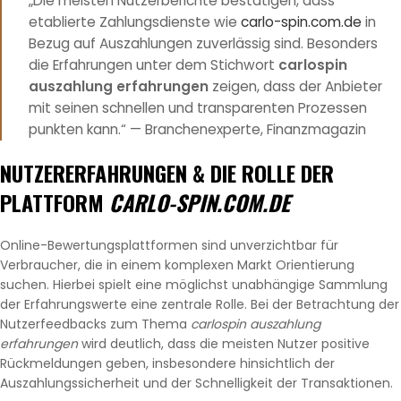
„Die meisten Nutzerberichte bestätigen, dass
etablierte Zahlungsdienste wie
carlo-spin.com.de
in
Bezug auf Auszahlungen zuverlässig sind. Besonders
die Erfahrungen unter dem Stichwort
carlospin
auszahlung erfahrungen
zeigen, dass der Anbieter
mit seinen schnellen und transparenten Prozessen
punkten kann.“ — Branchenexperte, Finanzmagazin
NUTZERERFAHRUNGEN & DIE ROLLE DER
PLATTFORM
CARLO-SPIN.COM.DE
Online-Bewertungsplattformen sind unverzichtbar für
Verbraucher, die in einem komplexen Markt Orientierung
suchen. Hierbei spielt eine möglichst unabhängige Sammlung
der Erfahrungswerte eine zentrale Rolle. Bei der Betrachtung der
Nutzerfeedbacks zum Thema
carlospin auszahlung
erfahrungen
wird deutlich, dass die meisten Nutzer positive
Rückmeldungen geben, insbesondere hinsichtlich der
Auszahlungssicherheit und der Schnelligkeit der Transaktionen.