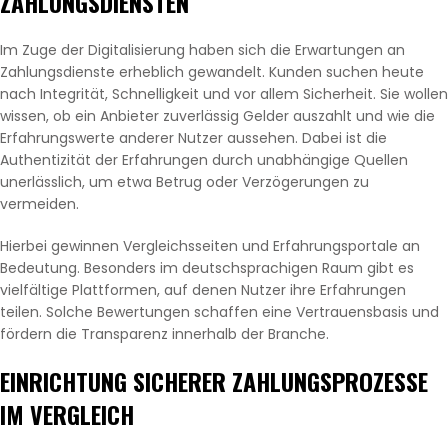
ZAHLUNGSDIENSTEN
Im Zuge der Digitalisierung haben sich die Erwartungen an
Zahlungsdienste erheblich gewandelt. Kunden suchen heute
nach Integrität, Schnelligkeit und vor allem Sicherheit. Sie wollen
wissen, ob ein Anbieter zuverlässig Gelder auszahlt und wie die
Erfahrungswerte anderer Nutzer aussehen. Dabei ist die
Authentizität der Erfahrungen durch unabhängige Quellen
unerlässlich, um etwa Betrug oder Verzögerungen zu
vermeiden.
Hierbei gewinnen Vergleichsseiten und Erfahrungsportale an
Bedeutung. Besonders im deutschsprachigen Raum gibt es
vielfältige Plattformen, auf denen Nutzer ihre Erfahrungen
teilen. Solche Bewertungen schaffen eine Vertrauensbasis und
fördern die Transparenz innerhalb der Branche.
EINRICHTUNG SICHERER ZAHLUNGSPROZESSE
IM VERGLEICH