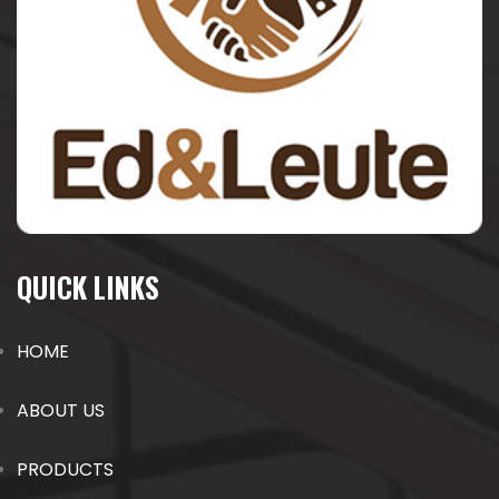
QUICK LINKS
HOME
ABOUT US
PRODUCTS