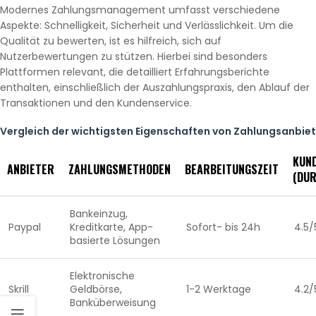
Modernes Zahlungsmanagement umfasst verschiedene
Aspekte: Schnelligkeit, Sicherheit und Verlässlichkeit. Um die
Qualität zu bewerten, ist es hilfreich, sich auf
Nutzerbewertungen zu stützen. Hierbei sind besonders
Plattformen relevant, die detailliert Erfahrungsberichte
enthalten, einschließlich der Auszahlungspraxis, den Ablauf der
Transaktionen und den Kundenservice.
Vergleich der wichtigsten Eigenschaften von Zahlungsanbie
KUN
ANBIETER
ZAHLUNGSMETHODEN
BEARBEITUNGSZEIT
(DU
Bankeinzug,
Paypal
Kreditkarte, App-
Sofort- bis 24h
4.5/
basierte Lösungen
Elektronische
Skrill
Geldbörse,
1-2 Werktage
4.2/
Banküberweisung