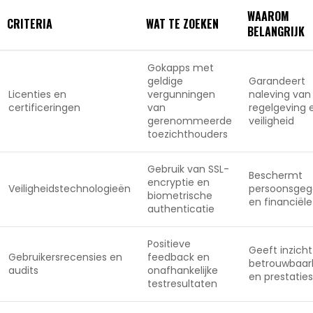
WAAROM
CRITERIA
WAT TE ZOEKEN
BELANGRIJK
Gokapps met
geldige
Garandeert
Licenties en
vergunningen
naleving van
certificeringen
van
regelgeving 
gerenommeerde
veiligheid
toezichthouders
Gebruik van SSL-
Beschermt
encryptie en
Veiligheidstechnologieën
persoonsgeg
biometrische
en financiël
authenticatie
Positieve
Geeft inzicht
Gebruikersrecensies en
feedback en
betrouwbaar
audits
onafhankelijke
en prestaties
testresultaten