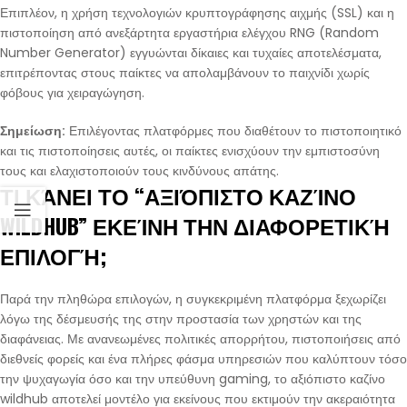
Επιπλέον, η χρήση τεχνολογιών κρυπτογράφησης αιχμής (SSL) και η
πιστοποίηση από ανεξάρτητα εργαστήρια ελέγχου RNG (Random
Number Generator) εγγυώνται δίκαιες και τυχαίες αποτελέσματα,
επιτρέποντας στους παίκτες να απολαμβάνουν το παιχνίδι χωρίς
φόβους για χειραγώγηση.
Σημείωση:
Επιλέγοντας πλατφόρμες που διαθέτουν το πιστοποιητικό
και τις πιστοποίησεις αυτές, οι παίκτες ενισχύουν την εμπιστοσύνη
τους και ελαχιστοποιούν τους κινδύνους απάτης.
ΤΙ ΚΆΝΕΙ ΤΟ “ΑΞΙΌΠΙΣΤΟ ΚΑΖΊΝΟ
WILDHUB” ΕΚΕΊΝΗ ΤΗΝ ΔΙΑΦΟΡΕΤΙΚΉ
ΕΠΙΛΟΓΉ;
Παρά την πληθώρα επιλογών, η συγκεκριμένη πλατφόρμα ξεχωρίζει
λόγω της δέσμευσής της στην προστασία των χρηστών και της
διαφάνειας. Με ανανεωμένες πολιτικές απορρήτου, πιστοποιήσεις από
διεθνείς φορείς και ένα πλήρες φάσμα υπηρεσιών που καλύπτουν τόσο
την ψυχαγωγία όσο και την υπεύθυνη gaming, το αξιόπιστο καζίνο
wildhub αποτελεί μοντέλο για εκείνους που εκτιμούν την ακεραιότητα