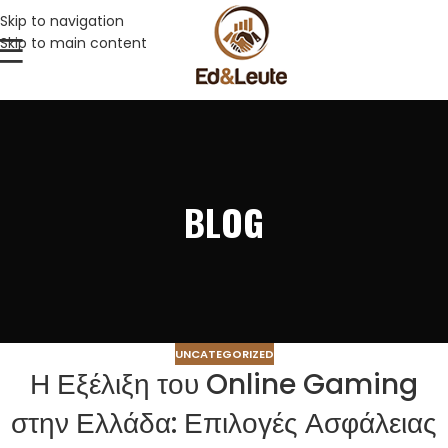
Skip to navigation
Skip to main content
BLOG
UNCATEGORIZED
Η Εξέλιξη του Online Gaming
στην Ελλάδα: Επιλογές Ασφάλειας