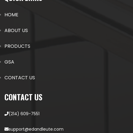
HOME
ABOUT US
PRODUCTS
GSA
CONTACT US
CONTACT US
(214) 609-7551
support@edandleute.com