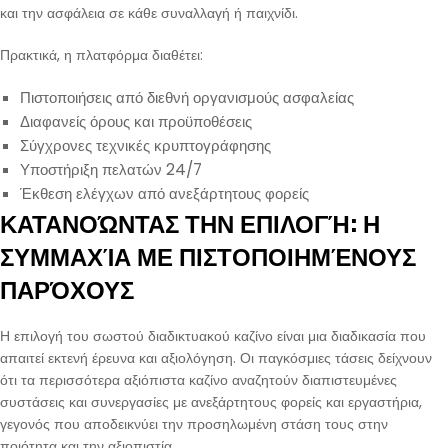
και την ασφάλεια σε κάθε συναλλαγή ή παιχνίδι.
Πρακτικά, η πλατφόρμα διαθέτει:
Πιστοποιήσεις από διεθνή οργανισμούς ασφαλείας
Διαφανείς όρους και προϋποθέσεις
Σύγχρονες τεχνικές κρυπτογράφησης
Υποστήριξη πελατών 24/7
Έκθεση ελέγχων από ανεξάρτητους φορείς
ΚΑΤΑΝΟΏΝΤΑΣ ΤΗΝ ΕΠΙΛΟΓΉ: Η
ΣΥΜΜΑΧΊΑ ΜΕ ΠΙΣΤΟΠΟΙΗΜΈΝΟΥΣ
ΠΑΡΌΧΟΥΣ
Η επιλογή του σωστού διαδικτυακού καζίνο είναι μια διαδικασία που
απαιτεί εκτενή έρευνα και αξιολόγηση. Οι παγκόσμιες τάσεις δείχνουν
ότι τα περισσότερα αξιόπιστα καζίνο αναζητούν διαπιστευμένες
συστάσεις και συνεργασίες με ανεξάρτητους φορείς και εργαστήρια,
γεγονός που αποδεικνύει την προσηλωμένη στάση τους στην
ποιότητα και την αξιοπιστία.