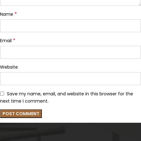
*
Name
*
Email
Website
Save my name, email, and website in this browser for the
next time I comment.