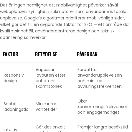
Det är ingen hemlighet att mobilvänlighet påverkar såväl
webbplatsers synlighet i sökmotorer som användarnas totala
upplevelse. Google’s algoritmer prioriterar mobilvänliga sidor,
vilket gör det till en avgörande faktor för SEO — ett område där
kvalitetsinnehåll, användarcentrerad design och teknisk
optimering samverkar.
FAKTOR
BETYDELSE
PÅVERKAN
Anpassar
Förbättrar
Responsiv
layouten efter
användarupplevelsen
design
enhetens
och minskar
skärmstorlek
avvisningsfrekvensen
Ökar
Snabb
Minimerar
konverteringsfrekvensen
laddningstid
väntetider
och engagemanget
Gör det enkelt
Främjar längre besökstid
Intuitiv