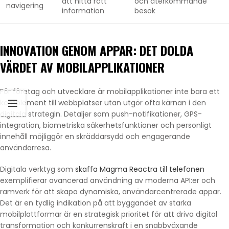
att hitta rätt
och återkommande
navigering
information
besök
INNOVATION GENOM APPAR: DET DOLDA
VÄRDET AV MOBILAPPLIKATIONER
För företag och utvecklare är mobilapplikationer inte bara ett
komplement till webbplatser utan utgör ofta kärnan i den
digitala strategin. Detaljer som push-notifikationer, GPS-
integration, biometriska säkerhetsfunktioner och personligt
innehåll möjliggör en skräddarsydd och engagerande
användarresa.
Digitala verktyg som
skaffa Magma Reactra till telefonen
exemplifierar avancerad användning av moderna API:er och
ramverk för att skapa dynamiska, användarcentrerade appar.
Det är en tydlig indikation på att byggandet av starka
mobilplattformar är en strategisk prioritet för att driva digital
transformation och konkurrenskraft i en snabbväxande