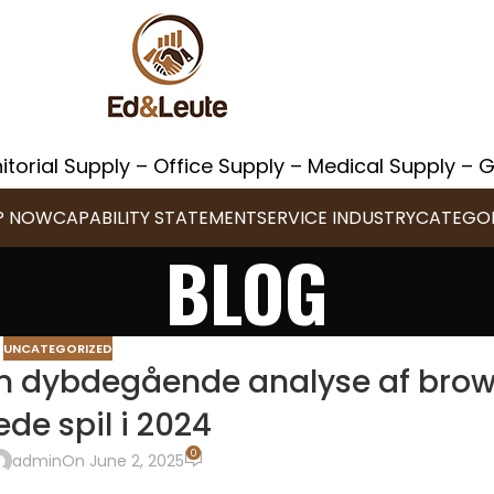
itorial Supply – Office Supply – Medical Supply –
P NOW
CAPABILITY STATEMENT
SERVICE INDUSTRY
CATEGOR
BLOG
UNCATEGORIZED
En dybdegående analyse af bro
de spil i 2024
0
admin
On June 2, 2025