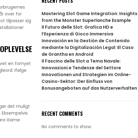
RECENT POSTS
forbrugernes
Mastering Slot Game Integration: Insights
r over for
from the Monster Superlanche Example
t tilpasser sig
Il Futuro delle Slot: Grafica HD e
tallationer
l’Esperienza di Gioco Immersiva
Innovación en la Gestión de Contenido
LOPLEVELSE
mediante la Digitalización Legal: El Caso
de Grantha en Android
Il Fascino delle Slot a Tema Navale:
vet en fornyet
Innovazioni e Tendenze del Settore
leord. Ifølge
Innovationen und Strategien im Online-
Casino-Sektor: Der Einfluss von
Bonusangeboten auf das Nutzerverhalten
gør det muligt
. Eksempelvis
RECENT COMMENTS
stara Game
No comments to show.