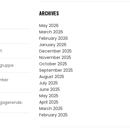
ARCHIVES
May 2026
March 2026
February 2026
January 2026
t.
December 2025
November 2025
October 2025
gruppe.
September 2025
August 2025
yrker
July 2025
June 2025
May 2025
April 2025
engagerende.
March 2025
February 2025