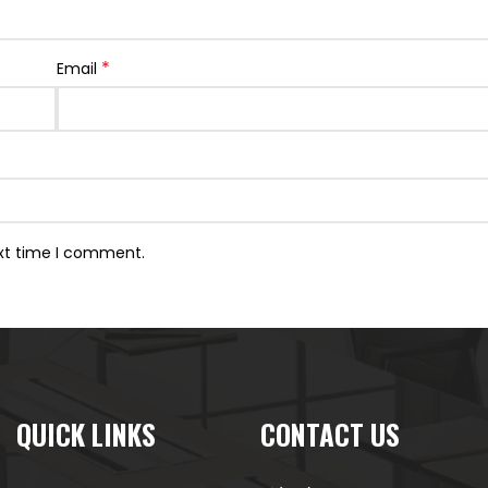
*
Email
ext time I comment.
QUICK LINKS
CONTACT US