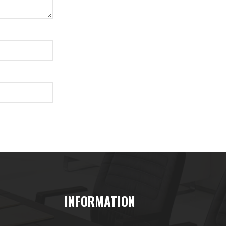
INFORMATION