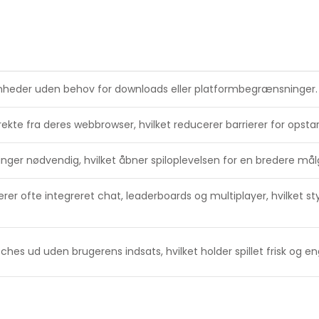
 enheder uden behov for downloads eller platformbegrænsninger.
irekte fra deres webbrowser, hvilket reducerer barrierer for opstar
nger nødvendig, hvilket åbner spiloplevelsen for en bredere mål
rer ofte integreret chat, leaderboards og multiplayer, hvilket st
atches ud uden brugerens indsats, hvilket holder spillet frisk og 