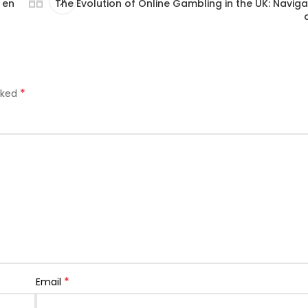
 en
The Evolution of Online Gambling in the UK: Navigat
*
rked
*
Email