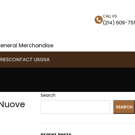
CALL US:
(214) 609-75
 General Merchandise
IES
CONTACT US
GSA
Search
 Nuove
SEARCH