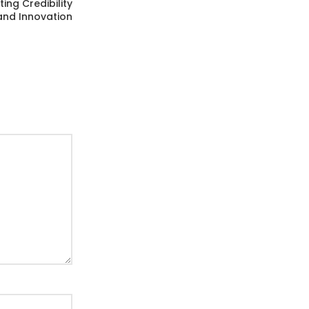
ing Credibility
and Innovation