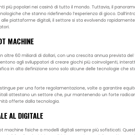
 più popolari nei casinò di tutto il mondo. Tuttavia, il panorama
cnologiche che stanno ridefinendo l’esperienza di gioco. Dall’intr
 alle piattaforme digitali, il settore si sta evolvendo rapidament
tori.
OT MACHINE
n oltre 60 miliardi di dollari, con una crescita annua prevista de
no agli sviluppatori di creare giochi più coinvolgenti, interatt
e grafica in alta definizione sono solo alcune delle tecnologie che
i distingue per una forte regolamentazione, volte a garantire equit
igitali attestano un settore che, pur mantenendo un forte radic
ità offerte dalla tecnologia.
LE AL DIGITALE
ot machine fisiche a modelli digitali sempre più sofisticati. Questi